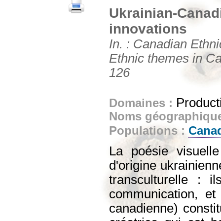
Ukrainian-Canadi
innovations
In. : Canadian Ethn
Ethnic themes in Can
126
Producti
Domaines :
Noms géographiqu
Populations :
Cana
La poésie visuell
d'origine ukrainien
transculturelle : 
communication, et 
canadienne) constit