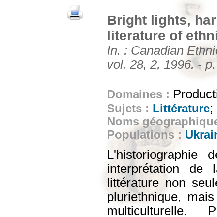
Bright lights, har
literature of ethn
In. : Canadian Ethn
vol. 28, 2, 1996. - p
Producti
Domaines :
;
Sujets :
Littérature
Noms géographiqu
Populations :
Ukrai
L'historiographie
interprétation de
littérature non se
pluriethnique, mais
multiculturelle