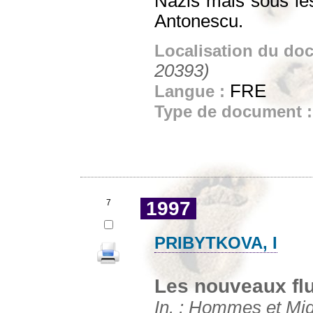
Nazis mais sous les
Antonescu.
Localisation du do
20393)
FRE
Langue :
Type de document 
7
1997
PRIBYTKOVA, I
Les nouveaux flu
In. : Hommes et Migr