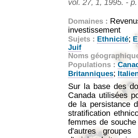
vol. 27, 1, 1995. - p
Revenus
Domaines :
investissement
;
Sujets :
Ethnicité
E
Juif
Noms géographiqu
Populations :
Cana
;
Britanniques
Italie
Sur la base des d
Canada utilisées p
de la persistance d
stratification ethni
femmes de souche 
d'autres groupes