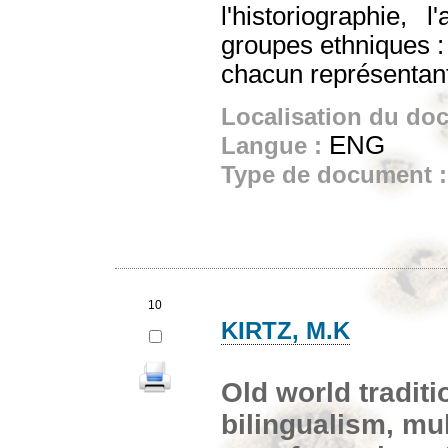
l'historiographie,
groupes ethniques : 
chacun représentant
Localisation du do
ENG
Langue :
Type de document 
10
KIRTZ, M.K
Old world traditi
bilingualism, mul