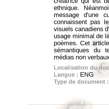
créatrice qui est b
ethnique. Néanmoi
message d'une cu
connaissent pas le 
visuels canadiens d'
usage minimal de la
poèmes. Cet article 
sémantiques du tex
médias non verbaux d
Localisation du do
ENG
Langue :
Type de document 