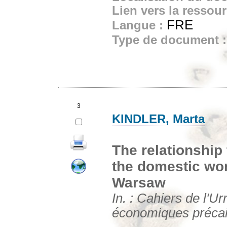
Lien vers la ressou
FRE
Langue :
Type de document 
3
KINDLER, Marta
The relationship 
the domestic wo
Warsaw
In. : Cahiers de l'Ur
économiques précair