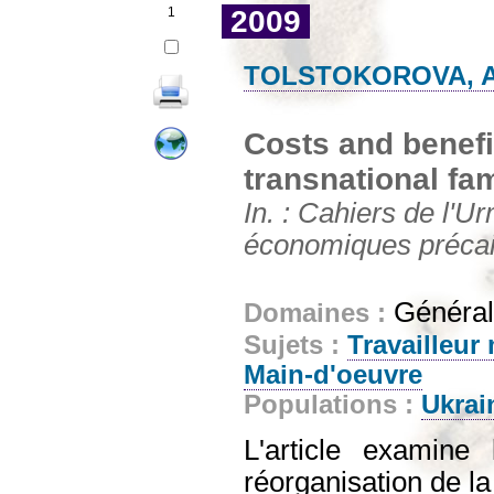
1
2009
TOLSTOKOROVA, A
Costs and benefi
transnational fa
In. : Cahiers de l'Ur
économiques précair
Générali
Domaines :
Sujets :
Travailleur
Main-d'oeuvre
Populations :
Ukrai
L'article examine 
réorganisation de la