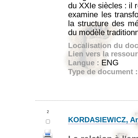
du XXIe siècles : il r
examine les trans
la structure des mé
du modèle traditionn
Localisation du do
Lien vers la ressou
ENG
Langue :
Type de document 
2
KORDASIEWICZ, A