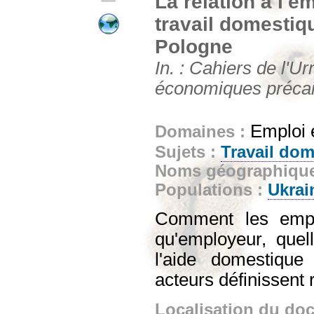
La relation à l'
travail domestiq
Pologne
In. : Cahiers de l'Ur
économiques précair
Emploi e
Domaines :
Sujets :
Travail do
Noms géographiqu
Populations :
Ukrai
Comment les empl
qu'employeur, quell
l'aide domestique
acteurs définissent 
Localisation du do