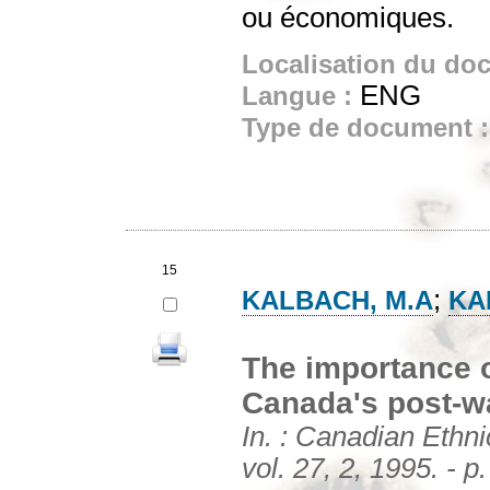
ou économiques.
Localisation du do
ENG
Langue :
Type de document 
15
;
KALBACH, M.A
KA
The importance o
Canada's post-w
In. : Canadian Ethn
vol. 27, 2, 1995. - p