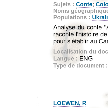
;
Sujets :
Conte
Colo
Noms géographiqu
Populations :
Ukrai
Analyse du conte "A
raconte l'histoire d
pour s'établir au Ca
Localisation du do
ENG
Langue :
Type de document 
9
LOEWEN, R