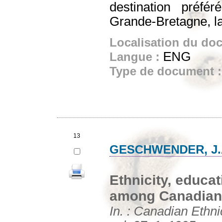
destination préfér
Grande-Bretagne, la 
Localisation du do
ENG
Langue :
Type de document 
13
GESCHWENDER, J.
Ethnicity, educa
among Canadian
In. : Canadian Ethn