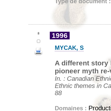
Type de document 
8
1996
MYCAK, S
A different story
pioneer myth re-
In. : Canadian Ethn
Ethnic themes in Can
88
Producti
Domaines :