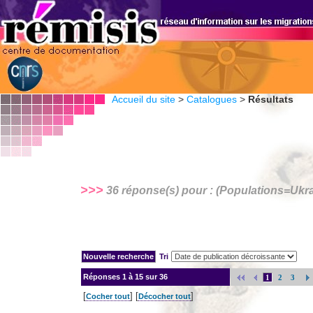
Accueil du site
>
Catalogues
>
Résultats
>>>
36 réponse(s) pour : (Populations=
Ukra
Tri
Réponses
1 à 15 sur 36
1
2
3
[
] [
]
Cocher tout
Décocher tout