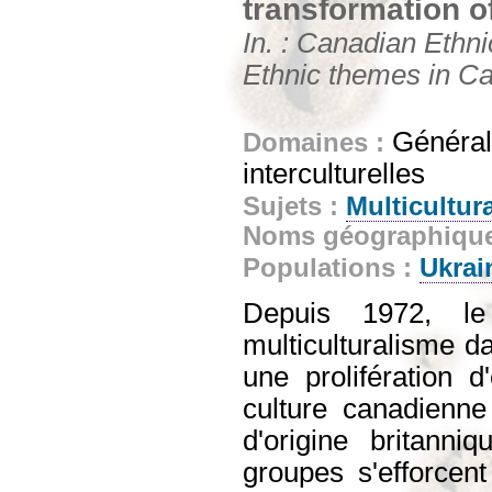
transformation of
In. : Canadian Ethn
Ethnic themes in Can
Générali
Domaines :
interculturelles
Sujets :
Multicultur
Noms géographiqu
Populations :
Ukrai
Depuis 1972, le
multiculturalisme da
une prolifération d
culture canadienn
d'origine britann
groupes s'efforcent