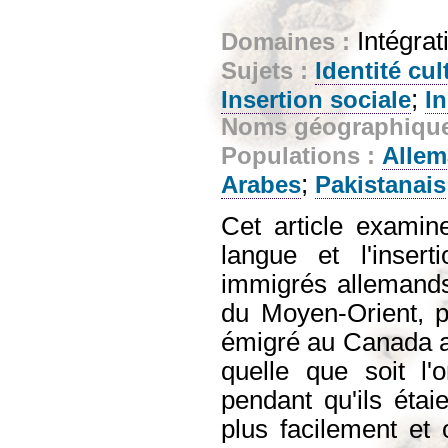
Intégrat
Domaines :
Sujets :
Identité cul
;
Insertion sociale
In
Noms géographiqu
Populations :
Alle
;
Arabes
Pakistanais
Cet article examine
langue et l'insert
immigrés allemands,
du Moyen-Orient, pa
émigré au Canada ap
quelle que soit l
pendant qu'ils étai
plus facilement et 