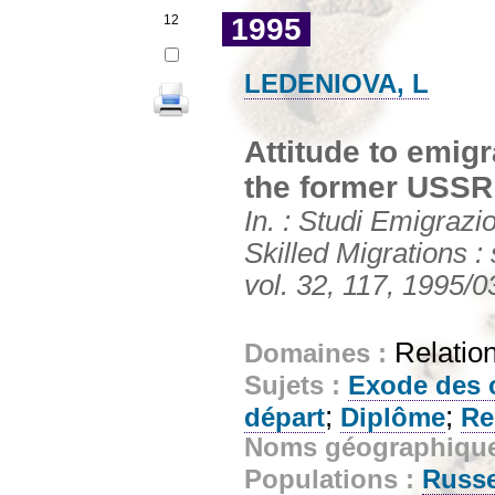
12
1995
LEDENIOVA, L
Attitude to emig
the former USSR
In. : Studi Emigrazi
Skilled Migrations : 
vol. 32, 117, 1995/0
Relatio
Domaines :
Sujets :
Exode des 
;
;
départ
Diplôme
Re
Noms géographiqu
Populations :
Russ