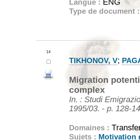
ENG
Langue :
Type de document 
14
;
TIKHONOV, V
PAGA
Migration potenti
complex
In. : Studi Emigrazi
1995/03. - p. 128-143
Transfe
Domaines :
Sujets :
Motivation 