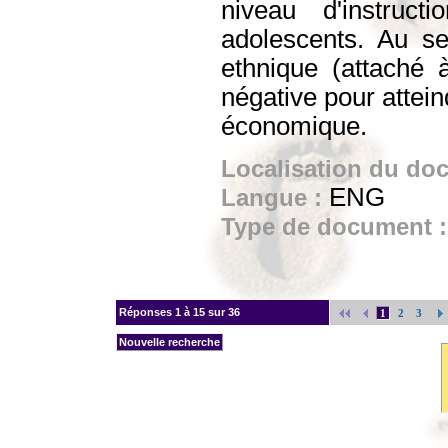
niveau d'instruc
adolescents. Au se
ethnique (attaché 
négative pour attein
économique.
Localisation du do
ENG
Langue :
Type de document 
Réponses
1 à 15 sur 36
1
2
3