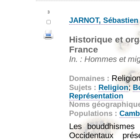
3
JARNOT, Sébastien
Historique et or
France
In. : Hommes et migr
Religion
Domaines :
;
Sujets :
Religion
B
Représentation
Noms géographiqu
Populations :
Camb
Les bouddhismes 
Occidentaux pré