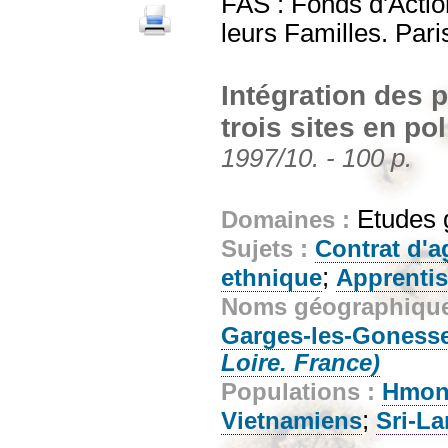
FAS : Fonds d'Actio
leurs Familles. Pari
Intégration des 
trois sites en pol
1997/10. - 100 p.
Etudes 
Domaines :
Sujets :
Contrat d'
;
ethnique
Apprentis
Noms géographiqu
Garges-les-Goness
Loire. France)
Populations :
Hmo
;
Vietnamiens
Sri-La