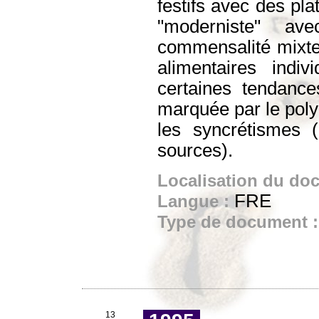
festifs avec des pla
"moderniste" ave
commensalité mixte 
alimentaires indivi
certaines tendance
marquée par le polyc
les syncrétismes 
sources).
Localisation du do
FRE
Langue :
Type de document 
13