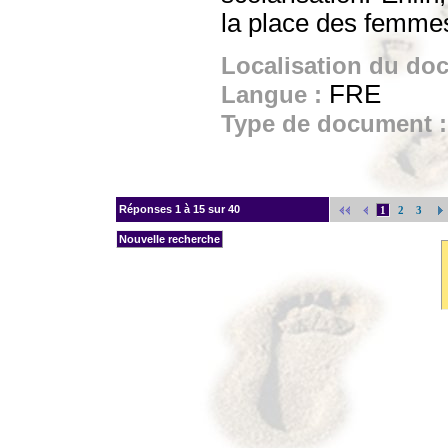
la place des femmes
Localisation du do
FRE
Langue :
Type de document 
Réponses
1 à 15 sur 40
1
2
3