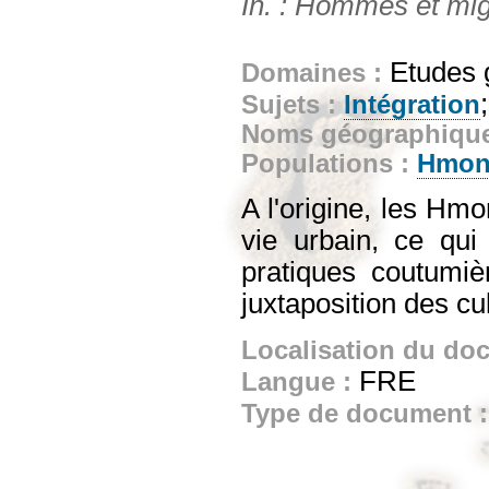
In. : Hommes et migr
Etudes 
Domaines :
Sujets :
Intégration
Noms géographiqu
Populations :
Hmo
A l'origine, les Hm
vie urbain, ce qu
pratiques coutumi
juxtaposition des cu
Localisation du do
FRE
Langue :
Type de document 