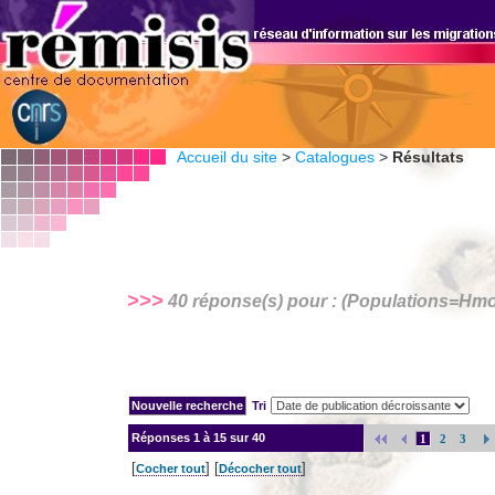
Accueil du site
>
Catalogues
>
Résultats
>>>
40 réponse(s) pour : (Populations=
Hm
Tri
Réponses
1 à 15 sur 40
1
2
3
[
] [
]
Cocher tout
Décocher tout