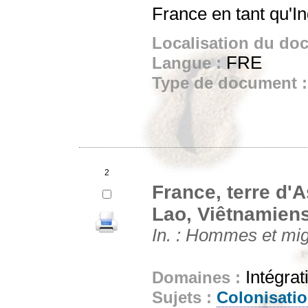
France en tant qu'In
Localisation du do
FRE
Langue :
Type de document 
2
France, terre d
Lao, Viêtnamien
In. : Hommes et migr
Intégrat
Domaines :
Sujets :
Colonisati