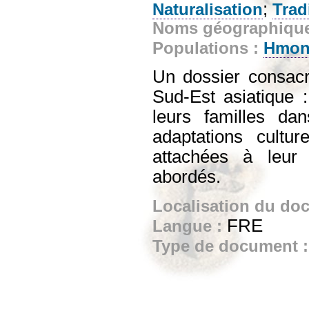
;
Naturalisation
Trad
Noms géographiqu
Populations :
Hmo
Un dossier consacr
Sud-Est asiatique :
leurs familles da
adaptations cultur
attachées à leur 
abordés.
Localisation du do
FRE
Langue :
Type de document 