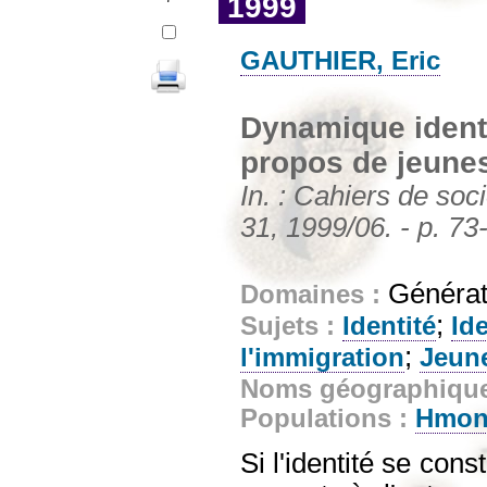
1999
GAUTHIER, Eric
Dynamique identit
propos de jeune
In. : Cahiers de soc
31, 1999/06. - p. 73
Générat
Domaines :
;
Sujets :
Identité
Ide
;
l'immigration
Jeun
Noms géographiqu
Populations :
Hmo
Si l'identité se con