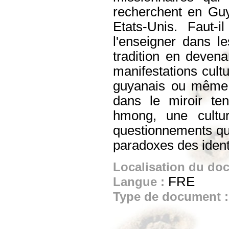
recherchent en Gu
Etats-Unis. Faut-il
l'enseigner dans l
tradition en devena
manifestations cultu
guyanais ou même 
dans le miroir tend
hmong, une cultu
questionnements qui 
paradoxes des ident
Localisation du do
FRE
Langue :
Type de document 