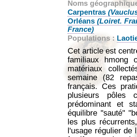
Noms géographiqu
Carpentras
(Vauclus
Orléans
(Loiret. Fra
France)
Populations :
Laoti
Cet article est cent
familiaux hmong or
matériaux collect
semaine (82 repas
français. Ces prat
plusieurs pôles 
prédominant et st
équilibre "sauté" "
les plus récurrent
l'usage régulier de 