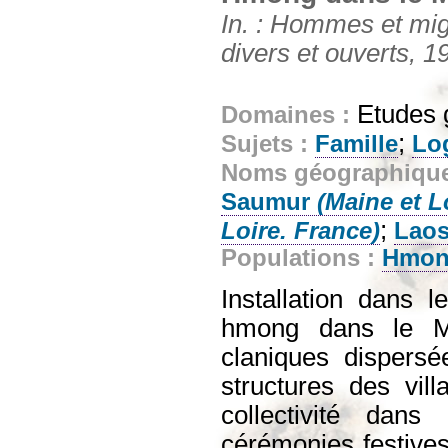
In. : Hommes et migr
divers et ouverts, 1
Etudes 
Domaines :
;
Sujets :
Famille
Lo
Noms géographiqu
Saumur
(Maine et L
;
Loire. France)
Lao
Populations :
Hmo
Installation dans 
hmong dans le Mai
claniques dispersé
structures des vil
collectivité dan
cérémonies festive