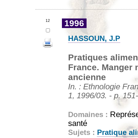
12
1996
HASSOUN, J.P
Pratiques alime
France. Manger 
ancienne
In. : Ethnologie Fra
1, 1996/03. - p. 151
Représen
Domaines :
santé
Sujets :
Pratique al