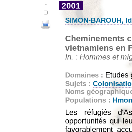
1
2001
SIMON-BAROUH, Id
Cheminements c
vietnamiens en 
In. : Hommes et migr
Etudes 
Domaines :
Sujets :
Colonisati
Noms géographiqu
Populations :
Hmo
Les réfugiés d'
opportunités qui leu
favorablement accue