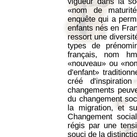
vigueur dans la s
«nom de maturité»
enquête qui a perm
enfants nés en Fran
ressort une diversit
types de prénomin
français, nom h
«nouveau» ou «nom
d'enfant» traditionn
créé d'inspiration
changements peuven
du changement socia
la migration, et su
Changement social 
régis par une tens
souci de la distincti