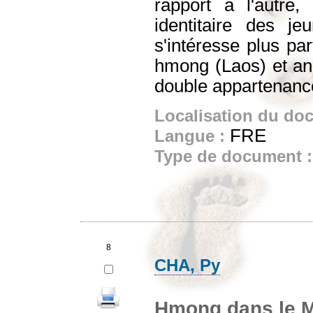
rapport à l'autre,
identitaire des j
s'intéresse plus par
hmong (Laos) et ana
double appartenance
Localisation du do
FRE
Langue :
Type de document 
8
CHA, Py
Hmong dans le M