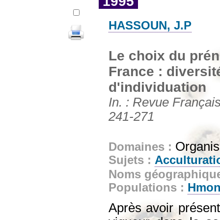
1995
HASSOUN, J.P
Le choix du pré
France : diversi
d'individuation
In. : Revue Français
241-271
Organis
Domaines :
Sujets :
Acculturati
Noms géographiqu
Populations :
Hmo
Après avoir présen