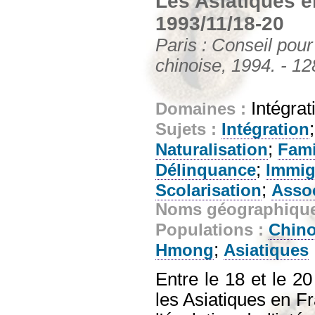
Les Asiatiques en
1993/11/18-20
Paris : Conseil pour
chinoise, 1994. - 12
Intégrat
Domaines :
Sujets :
Intégration
;
Naturalisation
Fami
;
Délinquance
Immig
;
Scolarisation
Assoc
Noms géographiqu
Populations :
Chino
;
Hmong
Asiatiques
Entre le 18 et le 2
les Asiatiques en Fr