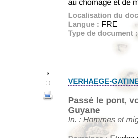
au chômage et de ma
Localisation du do
FRE
Langue :
Type de document 
6
VERHAEGE-GATINE,
Passé le pont, v
Guyane
In. : Hommes et migr