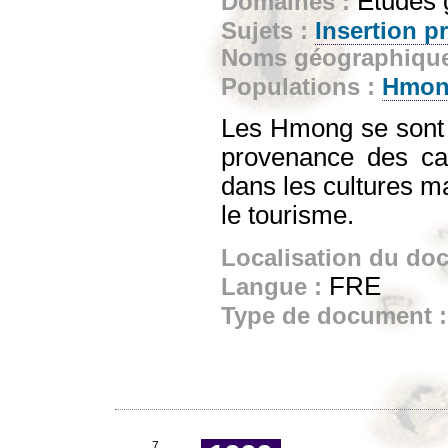
Etudes 
Domaines :
Sujets :
Insertion p
Noms géographiqu
Populations :
Hmo
Les Hmong se sont 
provenance des ca
dans les cultures ma
le tourisme.
Localisation du do
FRE
Langue :
Type de document 
7