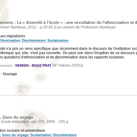
ension : La « diversité à l'école » : une occultation de l'ethnicisation et 
ession Banlieue, 2012. - p.50-65
(Les cahiers de Profession Banlieue)
ques migratoires
;
;
Ethnicisation
Discrimination
Scolarisation
ité n'a pris un sens spécifique que récemment dans le discours de l'institution sc
thnique qui, elle, n'est pas nouvelle. On peut voir dans l'irruption de ce discour
les questions d'ethnicisation et de discrimination dans les rapports scolaires.
(N° interne 25532)
ocument :
REMISIS : BOUZ PRAT
Ouvrage
 :
, Gens du voyage
le École Intégration, vol. 159, 2009. - 255 p.
ion scolaire et universitaire
;
;
;
e
Gens du voyage
Scolarisation
Discrimination