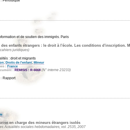
Périodique
 :
nformation et de soutien des immigrés. Paris
 des enfants étrangers : le droit à l'école. Les conditions d'inscription.
cahiers juridiques)
ités : droit et migrants
;
;
ion
Droits de l'enfant
Mineur
ues :
France
(N° interne 23233)
ocument :
REMISIS : R-6668
Rapport
 :
ie
 prise en charge des mineurs étrangers isolés
des Actualités sociales hebdomadaires, vol. 2535, 2007