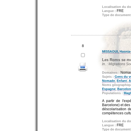
Localisation du d
FRE
Langue :
Type de document
8
MISSAOUI, Hasnia
Les Roms se mob
In. : Migrations S
Nomadi
Domaines :
Sujets :
Gens du v
;
;
Nomade
Enfant
A
Noms géographiq
;
Espagne
Barcelo
Populations :
Magh
A partir de l'ex
Barcelone) et des
déscolarisation 
compétences cultur
Localisation du d
FRE
Langue :
Type de document