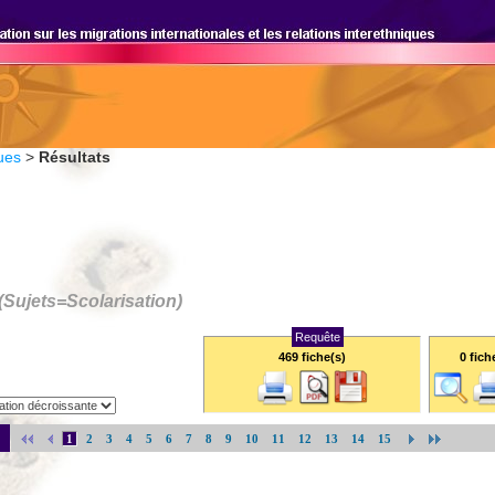
ues
>
Résultats
(Sujets=
Scolarisation
)
Requête
469 fiche(s)
0
fich
1
2
3
4
5
6
7
8
9
10
11
12
13
14
15