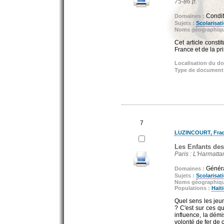
75-86 p.
Condit
Domaines :
Sujets :
Scolarisat
Noms géographiq
Cet article const
France et de la pr
Localisation du d
Type de document
7
LUZINCOURT, Frad
Les Enfants des 
Paris : L'Harmatta
Généra
Domaines :
Sujets :
Scolarisat
Noms géographiq
Populations :
Haït
Quel sens les jeun
? C'est sur ces q
influence, la démi
volonté de fer de c