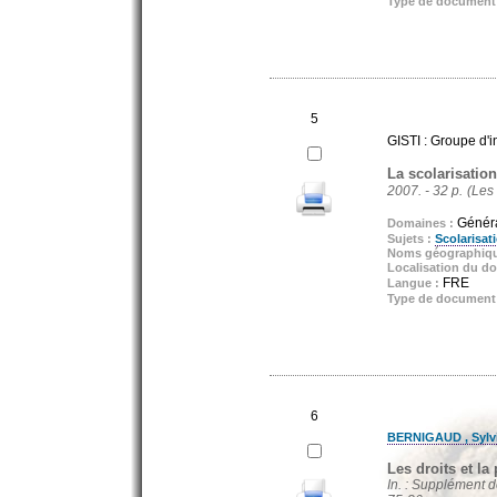
Type de document
5
GISTI : Groupe d'i
La scolarisation
2007. - 32 p.
(Les 
Général
Domaines :
Sujets :
Scolarisat
Noms géographiq
Localisation du d
FRE
Langue :
Type de document
6
BERNIGAUD , Sylv
Les droits et la
In. : Supplément 