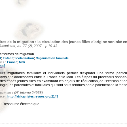
res de la migration : la circulation des jeunes filles d'origine soninké en
fricanistes, vol. 77 (2), 2007. - p.19-43
et formes de migration
;
;
;
t
Enfant
Scolarisation
Organisation familiale
;
ues :
France
Mali
nké
urs migratoires familiaux et individuels permet d'explorer une forme particul
enfants et d'adolescents entre la France et le Mali. Les étapes du processus sont
lettes et des jeunes filles en examinant les enjeux de l'éducation, de l'excision et de
s logiques parentales et familiales qui sont sous-tendues par le paiement de la 'dette
(N° interne 24938)
ocument :
rce :
http://africanistes.revues.org/2143
Ressource électronique
 :