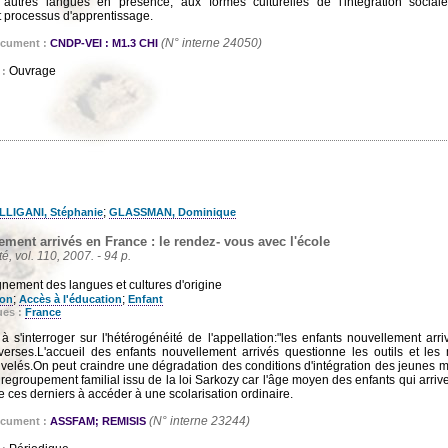
 autres langues en présence, aux formes culturelles de l'intégration social
 processus d'apprentissage.
(N° interne 24050)
ocument :
CNDP-VEI : M1.3 CHI
Ouvrage
 :
;
LLIGANI, Stéphanie
GLASSMAN, Dominique
ement arrivés en France : le rendez- vous avec l'école
ité, vol. 110, 2007. - 94 p.
nement des langues et cultures d'origine
;
;
ion
Accès à l'éducation
Enfant
ues :
France
à s'interroger sur l'hétérogénéité de l'appellation:"les enfants nouvellement arri
iverses.L'accueil des enfants nouvellement arrivés questionne les outils et le
uvelés.On peut craindre une dégradation des conditions d'intégration des jeunes m
regroupement familial issu de la loi Sarkozy car l'âge moyen des enfants qui arri
e ces derniers à accéder à une scolarisation ordinaire.
(N° interne 23244)
ocument :
ASSFAM; REMISIS