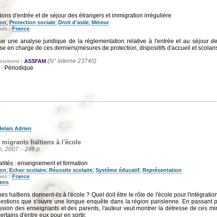
ions d'entrée et de séjour des étrangers et immigration irrégulière
;
;
;
ion
Protection sociale
Droit d'asile
Mineur
ues :
France
itue une analyse juridique de la réglementation relative à l'entrée et au séjour 
ise en charge de ces derniers(mesures de protection, dispositifs d'accueil et scolari
(N° interne 23740)
ocument :
ASSFAM
Périodique
 :
elais Adrien
migrants haïtiens à l'école
n, 2007. - 248 p.
lités : enseignement et formation
;
;
;
;
ion
Echec scolaire
Réussite scolaire
Système éducatif
Représentation
ues :
France
iens
es haïtiens donnent-ils à l'école ? Quel doit être le rôle de l'école pour l'intégrati
uestions que s'ouvre une longue enquête dans la région parisienne. En passant pa
ssion des enseignants et des parents, l'auteur veut montrer la détresse de ces mi
ertains d'entre eux pour en sortir.