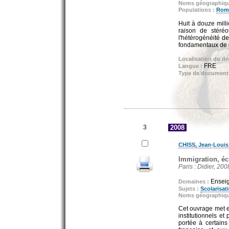
Noms géographiq
Populations :
Rom
Huit à douze milli
raison de stéréo
l'hétérogénéité de
fondamentaux de ce
Localisation du d
FRE
Langue :
Type de document
3
2008
CHISS, Jean-Louis (
Immigration, éc
Paris : Didier, 200
Enseig
Domaines :
Sujets :
Scolarisat
Noms géographiq
Cet ouvrage met en
institutionnels et
portée à certains