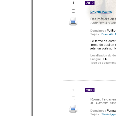
1
2012
DHUME, Fabrice
Des métiers en t
Saint-Denis : Prof
Politi
Domaines :
;
Sujets :
Diversité
Le terme de divers
forme de gestion e
jeter un voile sur 
Localisation du d
FRE
Langue :
Type de document
2
2009
Roms, Tsiganes
In. : Diversité. Vil
Format
Domaines :
Sujets :
Stéréotyp