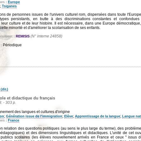
ues :
Europe
;
Tsiganes
ons de personnes issues de l'univers culturel rom, dispersées dans toute l'Europe
types persistants, en butte à des discriminations constantes et confondue
 leur culture et de leur histoire. Il est nécessaire, dans une Europe démocratique,
tte minorité et d'améliorer la scolarisation de ses enfants.
(N° interne 24858)
ocument :
REMISIS
Périodique
 :
dir.)
ole et didactique du français
8. - 303 p.
nement des langues et cultures d'origine
;
;
;
;
ion
Génération issue de l'immigration
Elève
Apprentissage de la langue
Langue nat
ues :
France
 relation des questions politiques (au sens le plus large du terme), des problème
 pédagogiques) et des dimensions linguistiques et didactiques. L'unité de cet ouvra
 publics scolaires (les élèves nouvellement arrivés en France et ceux " issus de