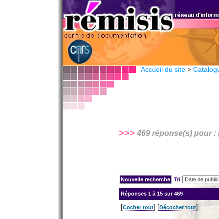
Accueil du site
>
Catalog
>>>
469 réponse(s) pour : 
Tri
Réponses
1 à 15 sur 469
[
] [
]
Cocher tout
Décocher tout