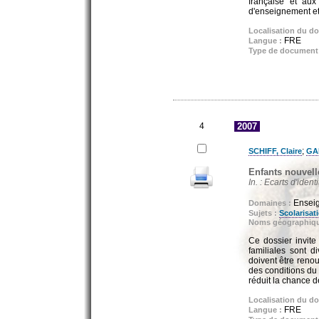
française et aux
d'enseignement et
Localisation du d
FRE
Langue :
Type de document
4
2007
;
SCHIFF, Claire
GA
Enfants nouvell
In. : Ecarts d'ident
Enseig
Domaines :
Sujets :
Scolarisat
Noms géographiq
Ce dossier invite 
familiales sont d
doivent être reno
des conditions du 
réduit la chance d
Localisation du d
FRE
Langue :