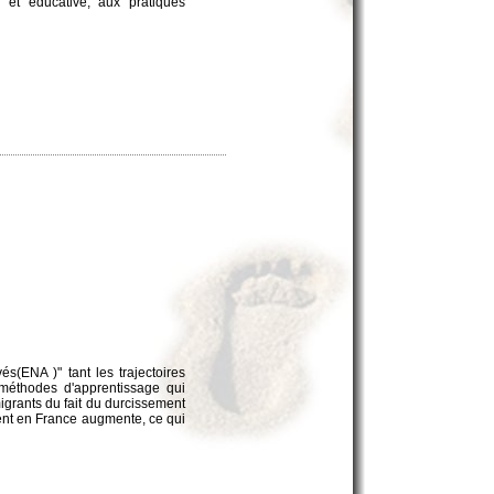
e et éducative, aux pratiques
vés(ENA )" tant les trajectoires
s méthodes d'apprentissage qui
igrants du fait du durcissement
vent en France augmente, ce qui