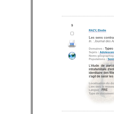
9
RAZY, Elodie
Les sens contrai
In. : Journal des A
Types 
Domaines :
Sujets :
Adolescen
Noms géographiq
Populations :
Soni
L'étude de parco
intrafamiliale d'
identitaire des fil
s'agit de saisir le
Localisation du d
Lien vers la ressou
FRE
Langue :
Type de document