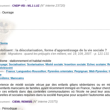
(N° interne 23720)
ocument :
CNDP-VEI : M1.1 LUZ
Ouvrage
 :
-Sonia
ilisent : la déscolarisation, forme d'apprentissage de la vie sociale ?
ociété : Migrations : quand les préjugés s'en mêlent, vol. 19, 109, 2007. - p. 121-131
sme : stationnement et habitat mobile
;
;
;
;
;
;
oyage
Socialisation
Scolarisation
Mixité sociale
Insertion sociale
Echec scolaire
Ré
dolescent
;
;
;
;
;
ues :
France
Languedoc-Roussillon
Pyrenées orientales
Perpignan
Midi-Pyrenées
ne
;
rébins
Marocains
périence de mixité sociale vécue par des enfants gitans sédentaires ou en mi
 enfants marocains de familles ayant récemment immigré en France, l'auteur cherch
de ces enfants dans des contextes communautaires où l'école ne peut leur assu
elles et sociales requises dans la société française pour acquérir l'autonomie adul
(N° interne 23375)
ocument :
CIEMI; REMISIS
Périodique
 :