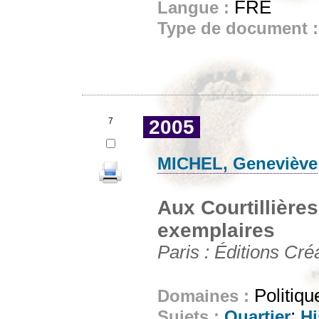
FRE
Langue :
Type de document 
7
2005
MICHEL, Geneviève
Aux Courtillières
exemplaires
Paris : Éditions Cré
Politiqu
Domaines :
;
Sujets :
Quartier
Hi