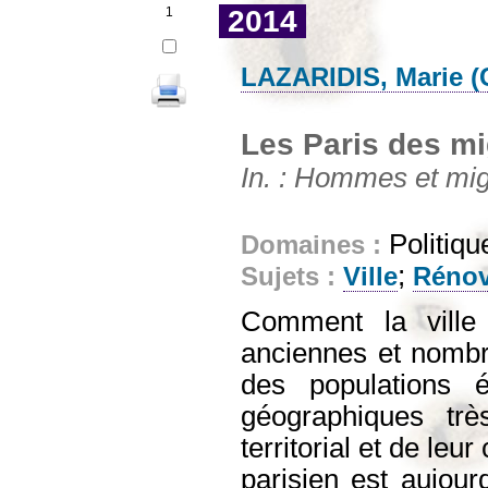
1
2014
LAZARIDIS, Marie (
Les Paris des mi
In. : Hommes et migr
Politiqu
Domaines :
;
Sujets :
Ville
Rénov
Comment la ville s
anciennes et nombre
des populations é
géographiques trè
territorial et de le
parisien est aujour