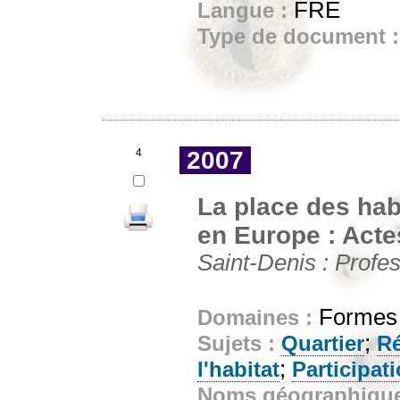
FRE
Langue :
Type de document 
4
2007
La place des hab
en Europe : Acte
Saint-Denis : Profes
Formes e
Domaines :
;
Sujets :
Quartier
Ré
;
l'habitat
Participat
Noms géographiqu