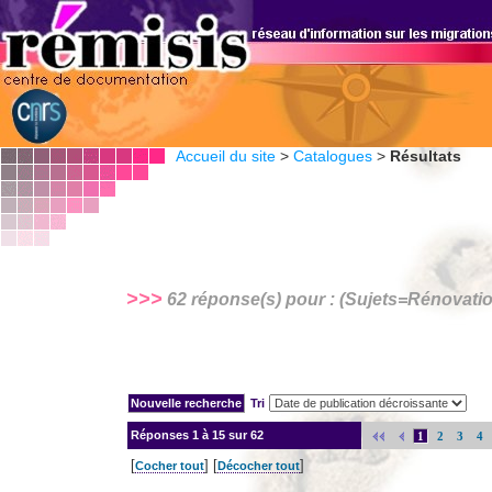
Accueil du site
>
Catalogues
>
Résultats
>>>
62 réponse(s) pour : (Sujets=
Rénovatio
Tri
Réponses
1 à 15 sur 62
1
2
3
4
[
] [
]
Cocher tout
Décocher tout