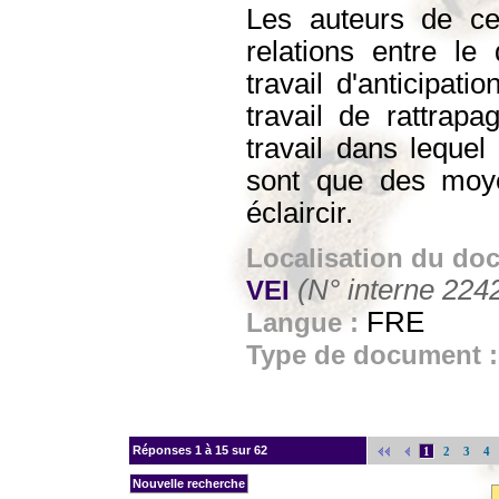
Les auteurs de ce
relations entre le
travail d'anticipat
travail de rattrapa
travail dans lequel 
sont que des moye
éclaircir.
Localisation du do
(N° interne 224
VEI
FRE
Langue :
Type de document 
Réponses
1 à 15 sur 62
1
2
3
4