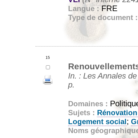
FRE
Langue :
Type de document 
15
Renouvellements u
In. : Les Annales de
p.
Politiqu
Domaines :
Sujets :
Rénovation
;
Logement social
G
Noms géographiqu