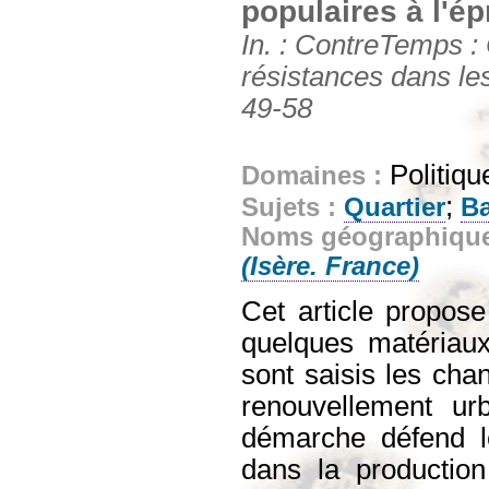
populaires à l'é
In. : ContreTemps : 
résistances dans les
49-58
Politiqu
Domaines :
;
Sujets :
Quartier
Ba
Noms géographiqu
(Isère. France)
Cet article propose
quelques matériaux
sont saisis les cha
renouvellement ur
démarche défend le 
dans la productio