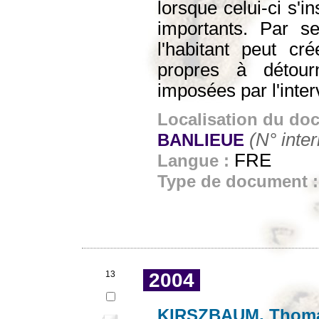
lorsque celui-ci s'
importants. Par ses
l'habitant peut cré
propres à détourn
imposées par l'inte
Localisation du do
(N° inte
BANLIEUE
FRE
Langue :
Type de document 
13
2004
KIRSZBAUM, Thom