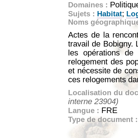
Politiqu
Domaines :
;
Sujets :
Habitat
Lo
Noms géographiqu
Actes de la rencon
travail de Bobigny.
les opérations de 
relogement des pop
et nécessite de cons
ces relogements dan
Localisation du do
interne 23904)
FRE
Langue :
Type de document 