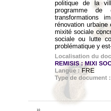
politique de la vi
programme de dém
transformations i
rénovation urbaine c
mixité sociale conc
sociale ou lutte c
problématique y est
Localisation du do
REMISIS : MIXI SOC
FRE
Langue :
Type de document 
10