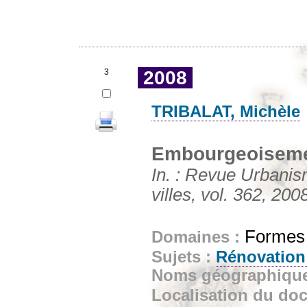
3
2008
TRIBALAT, Michèle
Embourgeoisement
In. : Revue Urbanis
villes, vol. 362, 200
Formes e
Domaines :
Sujets :
Rénovation
Noms géographiqu
Localisation du do