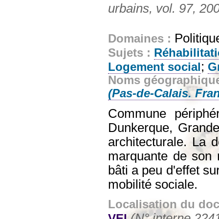
urbains, vol. 97, 200
Politiqu
Domaines :
Sujets :
Réhabilitati
;
Logement social
G
Noms géographiqu
(Pas-de-Calais. Fra
Commune périphéri
Dunkerque, Grande-S
architecturale. La 
marquante de son r
bâti a peu d'effet su
mobilité sociale.
Localisation du do
(N° interne 224
VEI