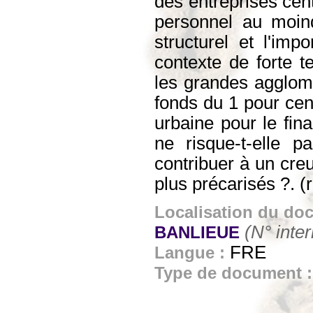
des entreprises cent
personnel au moin
structurel et l'im
contexte de forte 
les grandes agglomé
fonds du 1 pour cen
urbaine pour le fin
ne risque-t-elle 
contribuer à un creu
plus précarisés ?. 
Localisation du do
(N° inte
BANLIEUE
FRE
Langue :
Type de document 