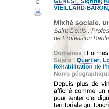
;
GENEST, Sigrine
K
VIEILLARD-BARON,
Mixité sociale, 
Saint-Denis : Profes
de Profession Banli
Formes e
Domaines :
;
Sujets :
Quartier
L
Réhabilitation de l'
Noms géographiqu
Depuis plus de vin
affiché comme un ob
pour tenter d'endig
territoriale qui touc