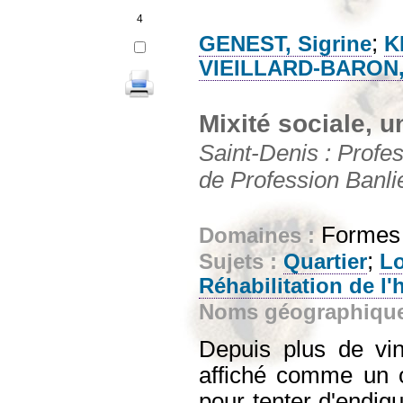
4
;
GENEST, Sigrine
K
VIEILLARD-BARON,
Mixité sociale, 
Saint-Denis : Profes
de Profession Banli
Formes e
Domaines :
;
Sujets :
Quartier
L
Réhabilitation de l'
Noms géographiqu
Depuis plus de vin
affiché comme un ob
pour tenter d'endig