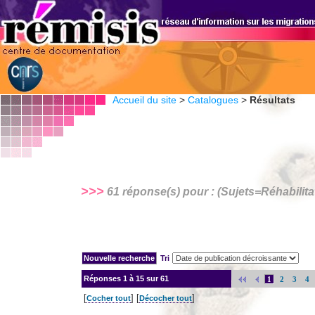
Accueil du site
>
Catalogues
>
Résultats
>>>
61 réponse(s) pour : (Sujets=
Réhabilita
Tri
Réponses
1 à 15 sur 61
1
2
3
4
[
] [
]
Cocher tout
Décocher tout