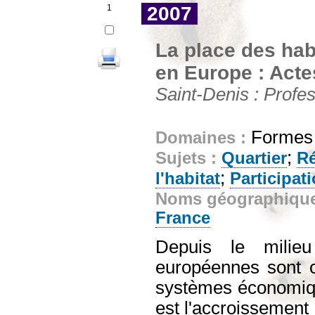
1
2007
La place des hab
en Europe : Acte
Saint-Denis : Profes
Formes e
Domaines :
;
Sujets :
Quartier
Ré
;
l'habitat
Participat
Noms géographiqu
France
Depuis le milieu
européennes sont c
systèmes économiq
est l'accroissement 