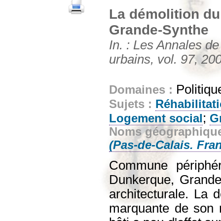
La démolition du
Grande-Synthe
In. : Les Annales d
urbains, vol. 97, 200
Politiqu
Domaines :
Sujets :
Réhabilitati
;
Logement social
G
Noms géographiqu
(Pas-de-Calais. Fra
Commune périphéri
Dunkerque, Grande-S
architecturale. La 
marquante de son r