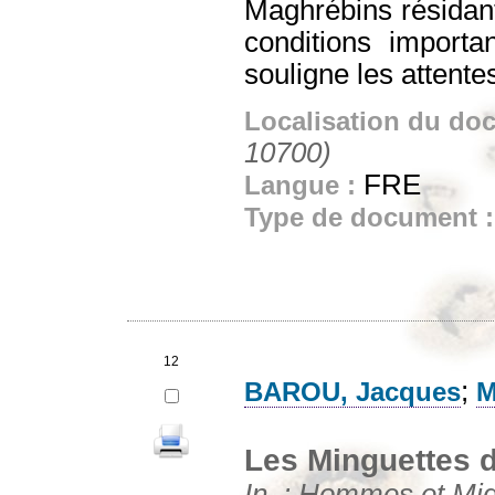
Maghrébins résidant
conditions import
souligne les attente
Localisation du do
10700)
FRE
Langue :
Type de document 
12
;
BAROU, Jacques
M
Les Minguettes d
In. : Hommes et Migr