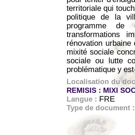
territoriale qui touc
politique de la vi
programme de dém
transformations i
rénovation urbaine c
mixité sociale conc
sociale ou lutte c
problématique y est
Localisation du do
REMISIS : MIXI SOC
FRE
Langue :
Type de document 