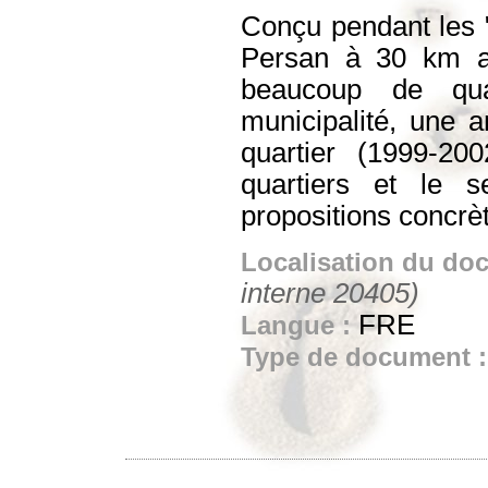
Conçu pendant les "
Persan à 30 km au
beaucoup de quar
municipalité, une a
quartier (1999-200
quartiers et le s
propositions concrè
Localisation du do
interne 20405)
FRE
Langue :
Type de document 