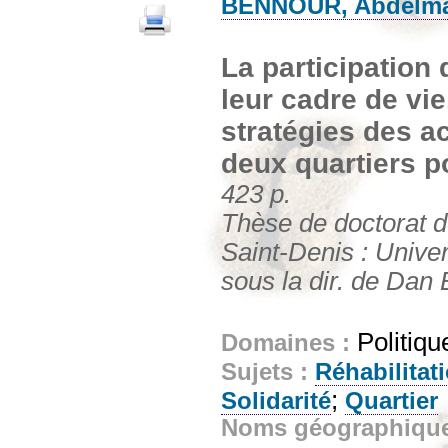
BENNOUR, Abdelma
La participation 
leur cadre de vi
stratégies des a
deux quartiers p
423 p.
Thèse de doctorat de
Saint-Denis : Univer
sous la dir. de Da
Politiqu
Domaines :
Sujets :
Réhabilitati
;
Solidarité
Quartier
Noms géographiqu