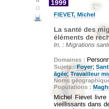
11
1999
FIEVET, Michel
La santé des migr
éléments de rech
In. : Migrations san
Person
Domaines :
;
Sujets :
Foyer
Sant
;
âgée
Travailleur mi
Noms géographiqu
Populations :
Magh
Michel Fievet livre
vieillissants dans d