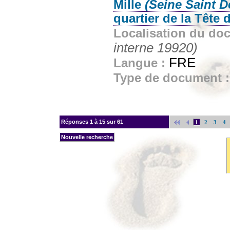
Mille
(Seine Saint D
quartier de la Tête
Localisation du do
interne 19920)
FRE
Langue :
Type de document 
Réponses
1 à 15 sur 61
1
2
3
4