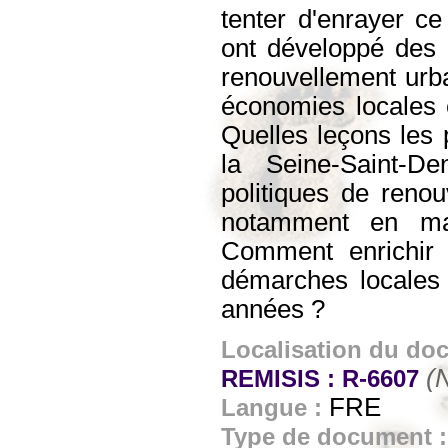
tenter d'enrayer ce
ont développé des «
renouvellement urba
économies locales et
Quelles leçons les p
la Seine-Saint-De
politiques de reno
notamment en mat
Comment enrichir l
démarches locales 
années ?
Localisation du do
(N
REMISIS : R-6607
FRE
Langue :
Type de document 