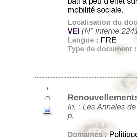
bâti a peu d'effet su
mobilité sociale.
Localisation du do
(N° interne 224
VEI
FRE
Langue :
Type de document 
7
Renouvellements u
In. : Les Annales de
p.
Politiqu
Domaines :