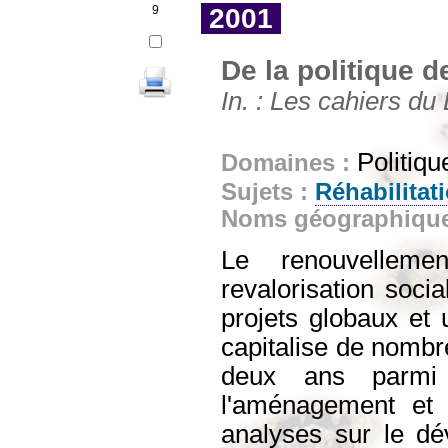
9
2001
De la politique d
In. : Les cahiers du
Politiqu
Domaines :
Sujets :
Réhabilitati
Noms géographiqu
Le renouvellem
revalorisation soci
projets globaux et 
capitalise de nomb
deux ans parmi d
l'aménagement et d
analyses sur le dé