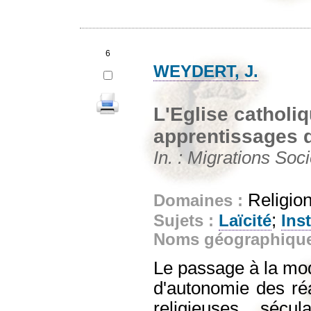
6
WEYDERT, J.
L'Eglise catholiq
apprentissages de
In. : Migrations Soci
Religion
Domaines :
;
Sujets :
Laïcité
Ins
Noms géographiqu
Le passage à la mode
d'autonomie des réa
religieuses, sécu