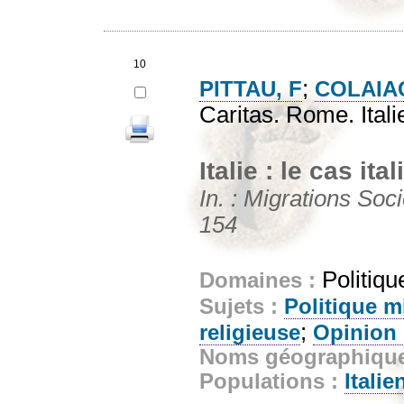
10
;
PITTAU, F
COLAIA
Caritas. Rome. Itali
Italie : le cas i
In. : Migrations Soci
154
Politiqu
Domaines :
Sujets :
Politique m
;
religieuse
Opinion 
Noms géographiqu
Populations :
Italie