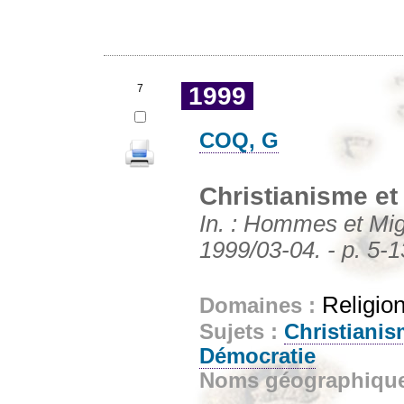
7
1999
COQ, G
Christianisme et 
In. : Hommes et Migr
1999/03-04. - p. 5-1
Religion
Domaines :
Sujets :
Christiani
Démocratie
Noms géographiqu