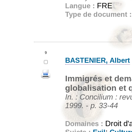
FRE
Langue :
Type de document 
9
BASTENIER, Albert
Immigrés et dema
globalisation et 
In. : Concilium : rev
1999. - p. 33-44
Droit d'
Domaines :
;