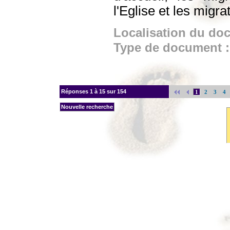
l'Eglise et les migra
Localisation du do
Type de document 
Réponses
1 à 15 sur 154
1
2
3
4