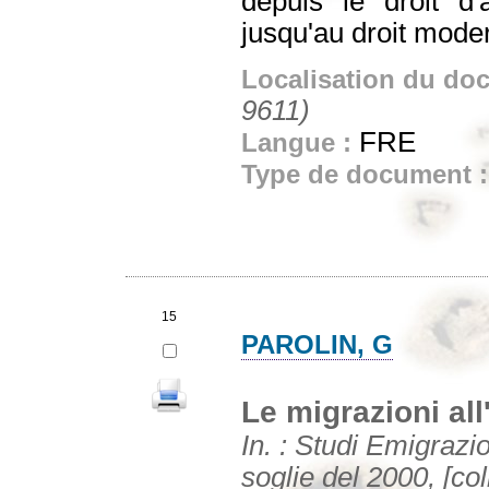
depuis le droit d'
jusqu'au droit modern
Localisation du do
9611)
FRE
Langue :
Type de document 
15
PAROLIN, G
Le migrazioni all
In. : Studi Emigrazi
soglie del 2000, [co