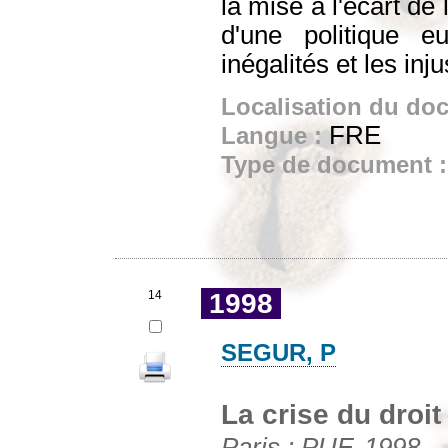
la mise à l'écart de 
d'une politique e
inégalités et les inj
Localisation du do
FRE
Langue :
Type de document 
14
1998
SEGUR, P
La crise du droit
Paris : PUF, 1998. -