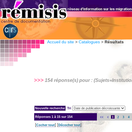
Accueil du site
>
Catalogues
>
Résultats
>>>
154 réponse(s) pour : (Sujets=
Instituti
Tri
Réponses
1 à 15 sur 154
1
2
3
4
[
] [
]
Cocher tout
Décocher tout