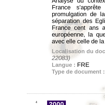
Analyse du contex
France s'apprêt
promulgation de l
séparation des Egli
France cent ans a
européenne, la que
avec elle celle de la
Localisation du do
22083)
FRE
Langue :
Type de document 
4
2000