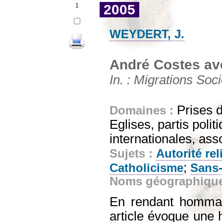
1
2005
WEYDERT, J.
André Costes av
In. : Migrations Soci
Prises d
Domaines :
Eglises, partis polit
internationales, ass
Sujets :
Autorité re
;
Catholicisme
Sans-
Noms géographiqu
En rendant hommag
article évoque une h