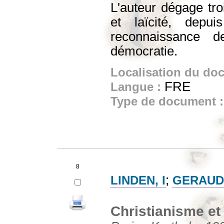
L'auteur dégage tro
et laïcité, depui
reconnaissance de
démocratie.
Localisation du do
FRE
Langue :
Type de document 
8
;
LINDEN, I
GERAUD, 
Christianisme e