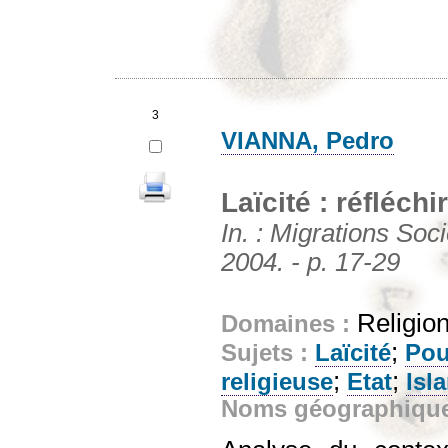
3
VIANNA, Pedro
Laïcité : réfléch
In. : Migrations Soci
2004. - p. 17-29
Religion
Domaines :
;
Sujets :
Laïcité
Pou
;
;
religieuse
Etat
Isl
Noms géographiqu