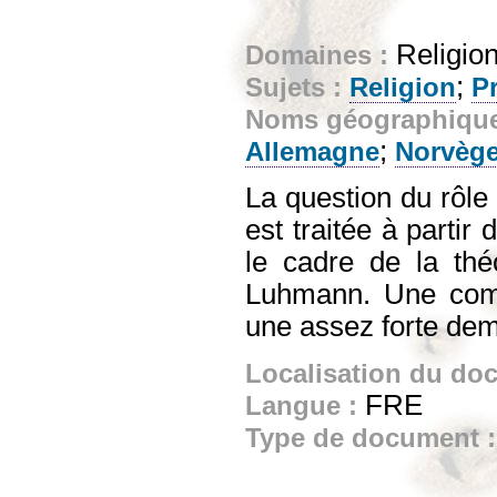
Religion
Domaines :
;
Sujets :
Religion
Pr
Noms géographiqu
;
Allemagne
Norvèg
La question du rôle
est traitée à parti
le cadre de la théo
Luhmann. Une comp
une assez forte dema
Localisation du do
FRE
Langue :
Type de document 