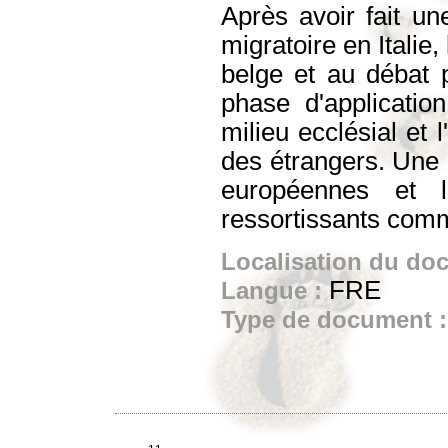
Après avoir fait u
migratoire en Italie
belge et au débat p
phase d'application 
milieu ecclésial et l
des étrangers. Une 
européennes et l
ressortissants com
Localisation du do
FRE
Langue :
Type de document 