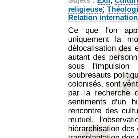
Sujets :
Exil
Cultur
;
religieuse
Théolog
Relation internation
Ce que l'on appe
uniquement la mob
délocalisation des e
autant des personn
sous l'impulsio
soubresauts politiq
colonisés, sont véri
par la recherche d
sentiments d'un h
rencontre des cult
mutuel, l'observat
hiérarchisation des
transplantation des 