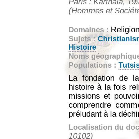
Paris : Karthala, 199
(Hommes et Sociét
Religion
Domaines :
Sujets :
Christiani
Histoire
Noms géographiqu
Populations :
Tutsi
La fondation de l
histoire à la fois re
missions et pouvoir
comprendre commen
préludant à la déchi
Localisation du do
10102)