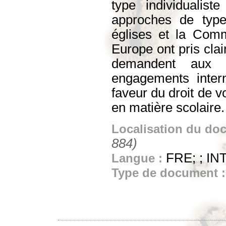
type individualist
approches de type
églises et la Comm
Europe ont pris clai
demandent aux p
engagements intern
faveur du droit de v
en matière scolaire.
Localisation du do
884)
FRE; ; IN
Langue :
Type de document 