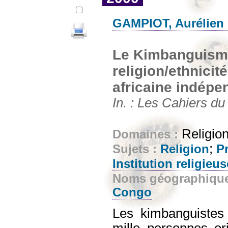
GAMPIOT, Aurélien
Le Kimbanguisme
religion/ethnicit
africaine indépe
In. : Les Cahiers du
Religion
Domaines :
;
Sujets :
Religion
Pr
Institution religieus
Noms géographiqu
Congo
Les kimbanguistes
mille personnes ori