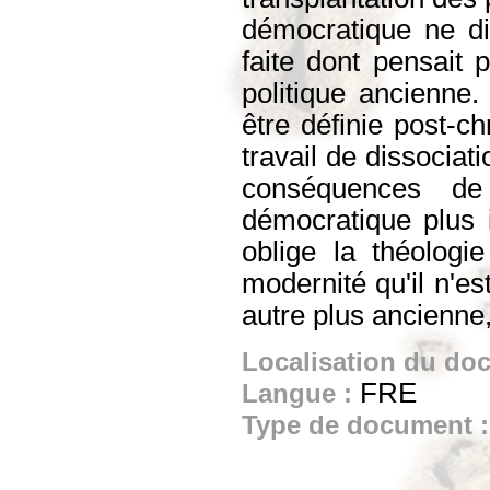
démocratique ne dis
faite dont pensait 
politique ancienne
être définie post-c
travail de dissociat
conséquences de 
démocratique plus 
oblige la théologi
modernité qu'il n'es
autre plus ancienne,
Localisation du do
FRE
Langue :
Type de document 