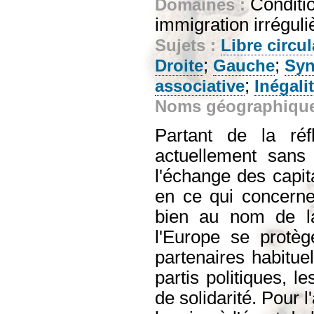
Conditio
Domaines :
immigration irréguli
Sujets :
Libre circul
;
;
Droite
Gauche
Syn
;
associative
Inégali
Noms géographiqu
Partant de la réf
actuellement sans
l'échange des capit
en ce qui concerne 
bien au nom de la
l'Europe se protèg
partenaires habitue
partis politiques, l
de solidarité. Pour l