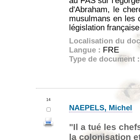
au FAS sur l'égorge
d'Abraham, le cherc
musulmans en les co
législation française
Localisation du do
FRE
Langue :
Type de document 
14
NAEPELS, Michel
"Il a tué les che
la colonisation 