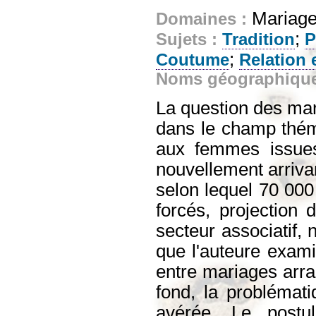
Mariage
Domaines :
;
Sujets :
Tradition
P
;
Coutume
Relation 
Noms géographiqu
La question des mar
dans le champ thémat
aux femmes issues
nouvellement arrivan
selon lequel 70 00
forcés, projection
secteur associatif, 
que l'auteure examin
entre mariages arra
fond, la problémat
avérée. Le post