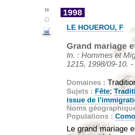
10
1998
LE HOUEROU, F
Grand mariage et
In. : Hommes et Mig
1215, 1998/09-10. -
Traditio
Domaines :
;
Sujets :
Fête
Tradit
issue de l'immigrat
Noms géographiqu
Populations :
Como
Le grand mariage es