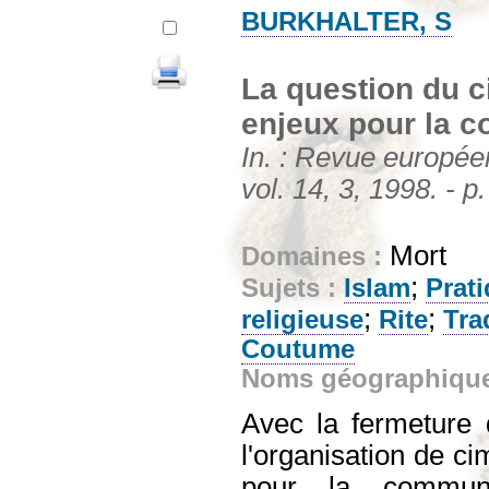
BURKHALTER, S
La question du c
enjeux pour la
In. : Revue europée
vol. 14, 3, 1998. - p
Mort
Domaines :
;
Sujets :
Islam
Prati
;
;
religieuse
Rite
Tra
Coutume
Noms géographiqu
Avec la fermeture
l'organisation de ci
pour la commu