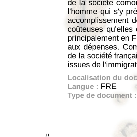
de la société comori
l'homme qui s'y prèt
accomplissement des
coûteuses qu'elles
principalement en Fr
aux dépenses. Comm
de la société franç
issues de l'immigrat
Localisation du do
FRE
Langue :
Type de document 
11