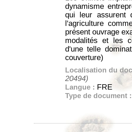
dynamisme entrepre
qui leur assurent 
l'agriculture comme
présent ouvrage exa
modalités et les c
d'une telle domina
couverture)
Localisation du do
20494)
FRE
Langue :
Type de document 