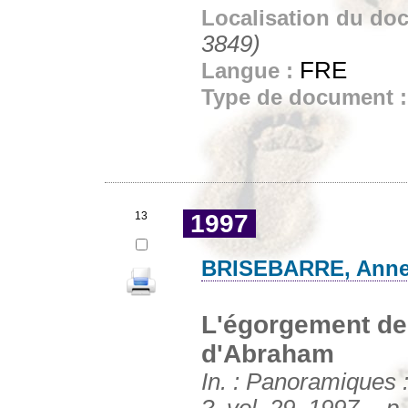
Localisation du do
3849)
FRE
Langue :
Type de document 
13
1997
BRISEBARRE, Anne
L'égorgement de
d'Abraham
In. : Panoramiques :
?, vol. 29, 1997. - p