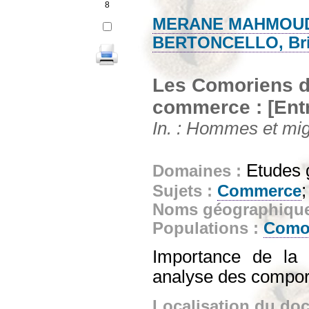
8
MERANE MAHMOUD,
BERTONCELLO, Bri
Les Comoriens de
commerce : [Entr
In. : Hommes et migr
Etudes 
Domaines :
Sujets :
Commerce
Noms géographiqu
Populations :
Como
Importance de la
analyse des compor
Localisation du do