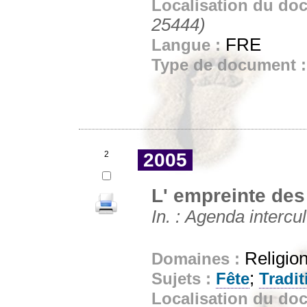
Localisation du do
25444)
FRE
Langue :
Type de document 
2
2005
L' empreinte des 
In. : Agenda intercul
Religion
Domaines :
;
Sujets :
Fête
Tradit
Localisation du do