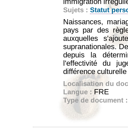
immigration irréguli
Sujets :
Statut pers
Naissances, maria
pays par des règl
auxquelles s'ajout
supranationales. Des
depuis la détermi
l'effectivité du 
différence culturelle
Localisation du do
FRE
Langue :
Type de document 