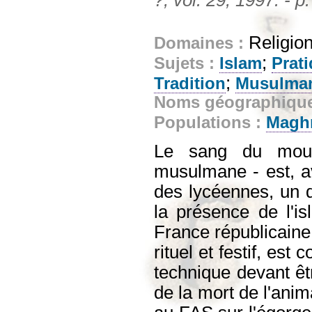
Religion
Domaines :
;
Sujets :
Islam
Prati
;
Tradition
Musulma
Noms géographiqu
Populations :
Magh
Le sang du mouto
musulmane - est, a
des lycéennes, un d
la présence de l'is
France républicaine
rituel et festif, es
technique devant êtr
de la mort de l'anim