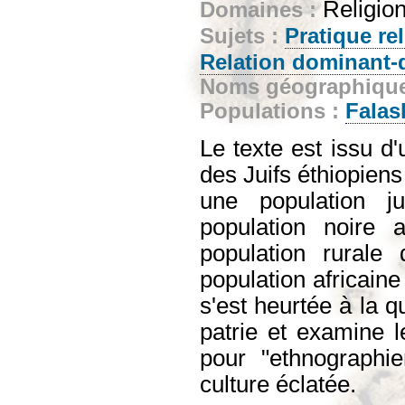
Religion
Domaines :
Sujets :
Pratique re
Relation dominant
Noms géographiqu
Populations :
Falas
Le texte est issu d'
des Juifs éthiopiens
une population j
population noire 
population rurale 
population africaine
s'est heurtée à la q
patrie et examine 
pour "ethnographie
culture éclatée.