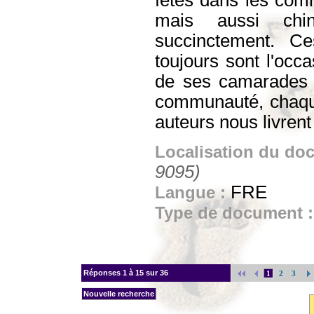
mais aussi chin
succinctement. Ce
toujours sont l'occ
de ses camarades 
communauté, chaque 
auteurs nous livren
Localisation du do
9095)
FRE
Langue :
Type de document 
Réponses
1 à 15 sur 36
1
2
3