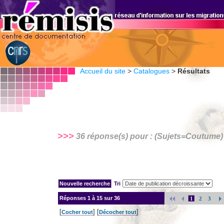
Accueil du site
>
Catalogues
>
Résultats
>>>
36 réponse(s) pour : (Sujets=
Coutume
)
Tri
Réponses
1 à 15 sur 36
1
2
3
[
] [
]
Cocher tout
Décocher tout