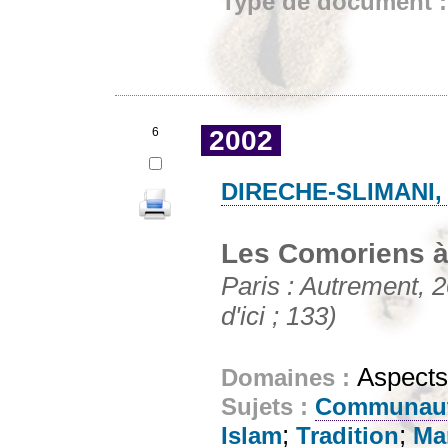
Type de document 
6
2002
DIRECHE-SLIMANI,
Les Comoriens à 
Paris : Autrement, 2
d'ici ; 133)
Aspects
Domaines :
Sujets :
Communauté
;
;
Islam
Tradition
Ma