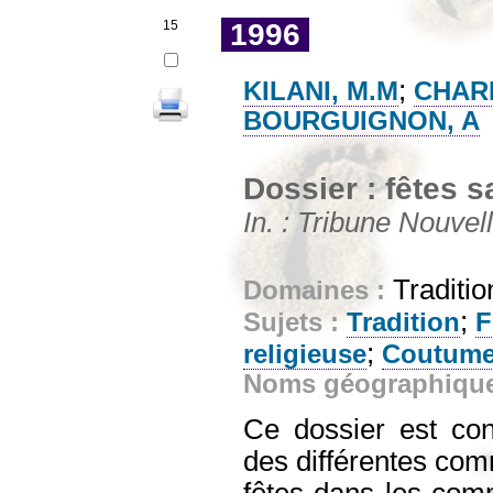
15
1996
;
KILANI, M.M
CHAR
BOURGUIGNON, A
Dossier : fêtes s
In. : Tribune Nouvel
Traditio
Domaines :
;
Sujets :
Tradition
F
;
religieuse
Coutum
Noms géographiqu
Ce dossier est co
des différentes com
fêtes dans les com