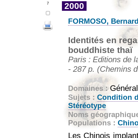
7
2000
FORMOSO, Bernar
Identités en rega
bouddhiste thaï
Paris : Editions de
- 287 p.
(Chemins de
Générali
Domaines :
Sujets :
Condition d
Stéréotype
Noms géographiqu
Populations :
Chino
Les Chinois implan