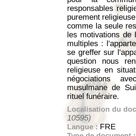
responsables relig
purement religieuse.
comme la seule res
les motivations de 
multiples : l'appart
se greffer sur l'app
question nous ren
religieuse en situa
négociations av
musulmane de Sui
rituel funéraire.
Localisation du do
10595)
FRE
Langue :
Type de document 