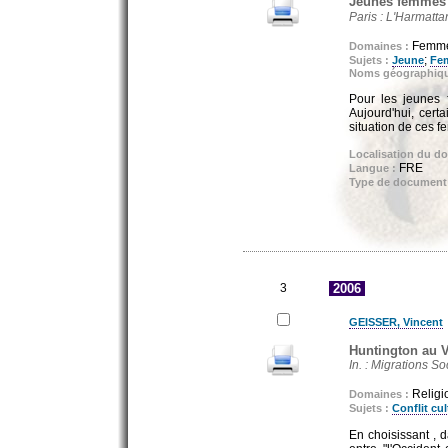
Jeunes femmes a
Paris : L'Harmatta
Femmes
Domaines :
;
Sujets :
Jeune
Fe
Noms géographiq
Pour les jeunes 
Aujourd'hui, certa
situation de ces 
Localisation du d
FRE
Langue :
Type de document
3
2006
GEISSER, Vincent
Huntington au V
In. : Migrations So
Religio
Domaines :
Sujets :
Conflit cul
En choisissant , 