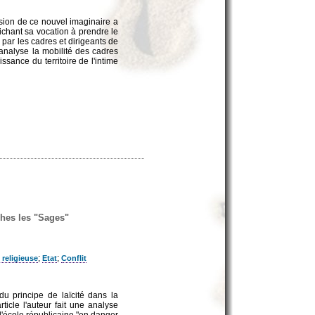
usion de ce nouvel imaginaire a
fichant sa vocation à prendre le
 par les cadres et dirigeants de
r analyse la mobilité des cadres
ssance du territoire de l'intime
ches les "Sages"
;
;
 religieuse
Etat
Conflit
du principe de laïcité dans la
ticle l'auteur fait une analyse
 l'école républicaine "en danger