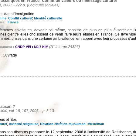
siatiques en France. Conflit de valeurs ou métissage culturel
n, 2008. - 222 p.
(Logiques sociales)
 dans l'immigration
;
;
mme
Conflit culturel
Identité culturelle
ues :
France
femmes asiatiques, devenir soi-même, consiste de plus en plus à sortir de l'e
ines d'entre elles choisissent de venir faire leurs études en France. Ce livre vis
femmes, prises dans une certaine ambivalence, en rapport avec leur processus d'au
(N° interne 24326)
ocument :
CNDP-VEI : M2.7 KIM
Ouvrage
 :
atican ?
ciété, vol. 18, 107, 2006. - p. 3-13
ns et rites
;
;
;
turel
Autorité religieuse
Relation chrétien-musulman
Musulman
dans son discours prononcé le 12 septembre 2006 à l'université de Ratisbonne, de 