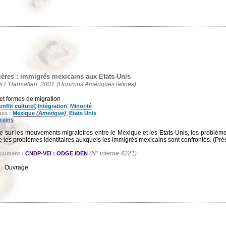
lières : immigrés mexicains aux Etats-Unis
ns L'Harmattan, 2001
(Horizons Amériques latines)
et formes de migration
;
;
nflit culturel
Intégration
Minorité
;
ues :
Mexique
(Amérique)
Etats Unis
cains
 sur les mouvements migratoires entre le Mexique et les Etats-Unis, les problèmes 
e les problèmes identitaires auxquels les immigrés mexicains sont confrontés. (Prés
(N° interne 4221)
ocument :
CNDP-VEI : ODGE IDEN
Ouvrage
 :