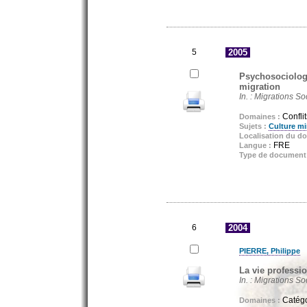
5
2005
Psychosociologi
migration
In. : Migrations So
Conflit
Domaines :
Sujets :
Culture mi
Localisation du d
FRE
Langue :
Type de document
6
2004
PIERRE, Philippe
La vie professio
In. : Migrations So
Catégo
Domaines :