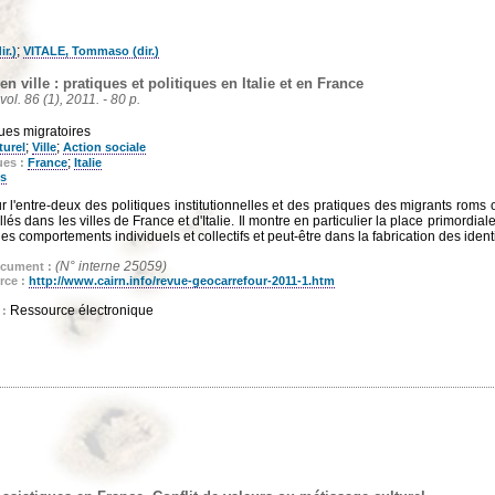
;
r.)
VITALE, Tommaso (dir.)
 ville : pratiques et politiques en Italie et en France
vol. 86 (1), 2011. - 80 p.
ques migratoires
;
;
turel
Ville
Action sociale
;
ues :
France
Italie
s
r l'entre-deux des politiques institutionnelles et des pratiques des migrants roms 
lés dans les villes de France et d'Italie. Il montre en particulier la place primordiale
es comportements individuels et collectifs et peut-être dans la fabrication des identi
(N° interne 25059)
ocument :
rce :
http://www.cairn.info/revue-geocarrefour-2011-1.htm
Ressource électronique
 :