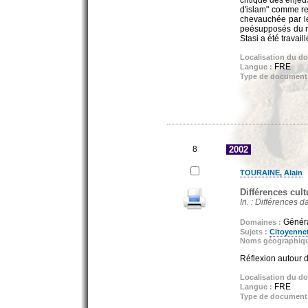
d'islam" comme rep
chevauchée par les
peésupposés du ra
Stasi a été travail
Localisation du d
FRE
Langue :
Type de document
8
2002
TOURAINE, Alain
Différences cult
In. : Différences d
Général
Domaines :
Sujets :
Citoyenne
Noms géographiq
Réflexion autour d
Localisation du d
FRE
Langue :
Type de document