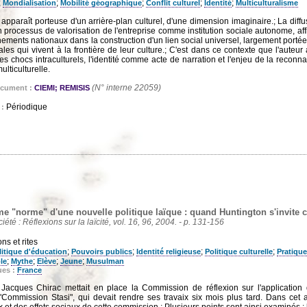
;
;
;
;
;
Mondialisation
Mobilité géographique
Conflit culturel
Identité
Multiculturalisme
apparaît porteuse d'un arrière-plan culturel, d'une dimension imaginaire.; La diff
n processus de valorisation de l'entreprise comme institution sociale autonome, af
ements nationaux dans la construction d'un lien social universel, largement portée
ales qui vivent à la frontière de leur culture.; C'est dans ce contexte que l'auteu
les chocs intraculturels, l'identité comme acte de narration et l'enjeu de la reconnai
ulticulturelle.
(N° interne 22059)
ocument :
CIEMI; REMISIS
Périodique
 :
 "norme" d'une nouvelle politique laïque : quand Huntington s'invite 
ciété : Réflexions sur la laïcité, vol. 16, 96, 2004. - p. 131-156
ns et rites
;
;
;
;
litique d'éducation
Pouvoirs publics
Identité religieuse
Politique culturelle
Pratique
;
;
;
;
le
Mythe
Elève
Jeune
Musulman
ues :
France
 Jacques Chirac mettait en place la Commission de réflexion sur l'application 
"Commission Stasi", qui devait rendre ses travaix six mois plus tard. Dans cet ar
x et des effets sociaux de cette commission.; Plusieurs points sont ainsi examinés :