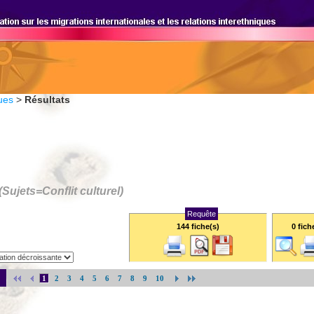
ues
>
Résultats
(Sujets=
Conflit culturel
)
Requête
144 fiche(s)
0
fich
1
2
3
4
5
6
7
8
9
10