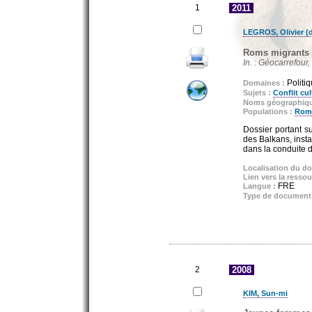
1
2011
LEGROS, Olivier (di
Roms migrants en
In. : Géocarrefour, 
Politi
Domaines :
Sujets :
Conflit cul
Noms géographiq
Populations :
Rom
Dossier portant su
des Balkans, instal
dans la conduite d
Localisation du d
Lien vers la ressou
FRE
Langue :
Type de document
2
2008
KIM, Sun-mi