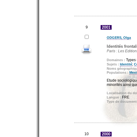
9
2001
ODGERS, Olga
Identités fronta
Paris : Les Editio
Types 
Domaines :
;
Sujets :
Identité
Co
Noms géographiq
Populations :
Mexi
Etude sociologique
minorités ainsi qu
Localisation du d
FRE
Langue :
Type de document
10
2000