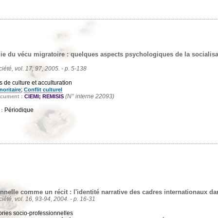
e du vécu migratoire : quelques aspects psychologiques de la socialisa
ciété, vol. 17, 97, 2005. - p. 5-138
s de culture et acculturation
;
noritaire
Conflit culturel
(N° interne 22093)
ocument :
CIEMI; REMISIS
Périodique
 :
nnelle comme un récit : l'identité narrative des cadres internationaux da
ciété, vol. 16, 93-94, 2004. - p. 16-31
ries socio-professionnelles