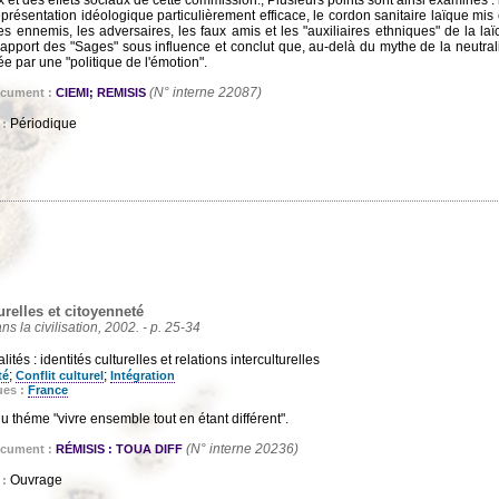
résentation idéologique particulièrement efficace, le cordon sanitaire laïque mis
 ennemis, les adversaires, les faux amis et les "auxiliaires ethniques" de la laïci
pport des "Sages" sous influence et conclut que, au-delà du mythe de la neutrali
lée par une "politique de l'émotion".
(N° interne 22087)
ocument :
CIEMI; REMISIS
Périodique
 :
urelles et citoyenneté
ans la civilisation, 2002. - p. 25-34
ités : identités culturelles et relations interculturelles
;
;
té
Conflit culturel
Intégration
ues :
France
u théme "vivre ensemble tout en étant différent".
(N° interne 20236)
ocument :
RÉMISIS : TOUA DIFF
Ouvrage
 :