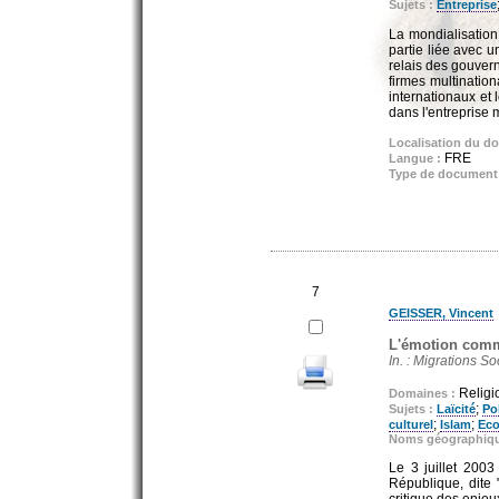
Sujets :
Entreprise
La mondialisation 
partie liée avec u
relais des gouvern
firmes multination
internationaux et 
dans l'entreprise m
Localisation du d
FRE
Langue :
Type de document
7
GEISSER, Vincent
L'émotion comme
In. : Migrations So
Religio
Domaines :
;
Sujets :
Laïcité
Po
;
;
culturel
Islam
Eco
Noms géographiq
Le 3 juillet 2003
République, dite 
critique des enjeu