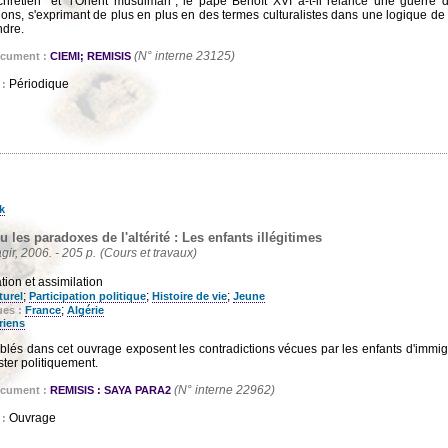
 chrétien" et "l'Orient musulman", le pape Benoît XVI a-t-il relancé une guerre 
ions, s'exprimant de plus en plus en des termes culturalistes dans une logique de 
ndre.
(N° interne 23125)
ocument :
CIEMI; REMISIS
Périodique
 :
k
 les paradoxes de l'altérité : Les enfants illégitimes
gir, 2006. - 205 p.
(Cours et travaux)
ation et assimilation
;
;
;
turel
Participation politique
Histoire de vie
Jeune
;
ues :
France
Algérie
riens
blés dans cet ouvrage exposent les contradictions vécues par les enfants d'immigr
ister politiquement.
(N° interne 22962)
ocument :
REMISIS : SAYA PARA2
Ouvrage
 :