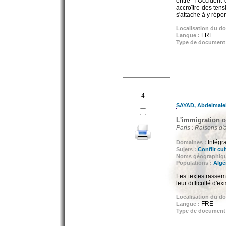
entre "l'Occident
accroître des tens
s'attache à y répo
Localisation du d
FRE
Langue :
Type de document
4
SAYAD, Abdelmale
L'immigration ou
Paris : Raisons d'a
Intégr
Domaines :
Sujets :
Conflit cul
Noms géographiq
Populations :
Algé
Les textes rassem
leur difficulté d'ex
Localisation du d
FRE
Langue :
Type de document