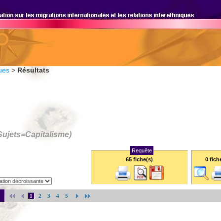
ues
>
Résultats
Sujets=
Capitalisme
)
Requête
65 fiche(s)
0
fich
1
2
3
4
5