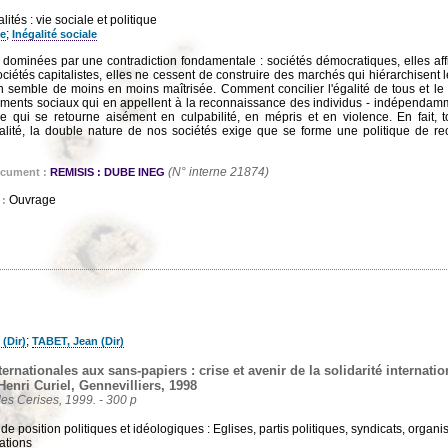
ités : vie sociale et politique
;
me
Inégalité sociale
 dominées par une contradiction fondamentale : sociétés démocratiques, elles aff
sociétés capitalistes, elles ne cessent de construire des marchés qui hiérarchisent
on semble de moins en moins maîtrisée. Comment concilier l'égalité de tous et le
ents sociaux qui en appellent à la reconnaissance des individus - indépendamme
pe qui se retourne aisément en culpabilité, en mépris et en violence. En fait,
alité, la double nature de nos sociétés exige que se forme une politique de r
(N° interne 21874)
ocument :
REMISIS : DUBE INEG
Ouvrage
 :
;
(Dir)
TABET, Jean (Dir)
ernationales aux sans-papiers : crise et avenir de la solidarité internati
Henri Curiel, Gennevilliers, 1998
es Cerises, 1999. - 300 p
 de position politiques et idéologiques : Eglises, partis politiques, syndicats, organi
ations