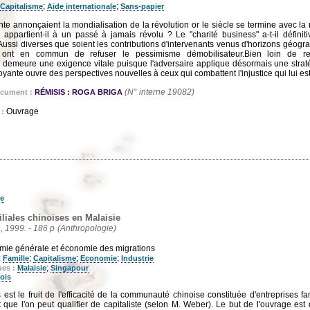
;
;
Capitalisme
Aide internationale
Sans-papier
e annonçaient la mondialisation de la révolution or le siècle se termine avec la 
e appartient-il à un passé à jamais révolu ? Le "charité business" a-t-il définit
Aussi diverses que soient les contributions d'intervenants venus d'horizons géogra
es ont en commun de refuser le pessimisme démobilisateur.Bien loin de re
me demeure une exigence vitale puisque l'adversaire applique désormais une straté
yante ouvre des perspectives nouvelles à ceux qui combattent l'injustice qui lui est
(N° interne 19082)
ocument :
RÉMISIS : ROGA BRIGA
Ouvrage
 :
e
iliales chinoises en Malaisie
n, 1999. - 186 p
(Anthropologie)
ie générale et économie des migrations
;
;
;
;
Famille
Capitalisme
Economie
Industrie
;
ues :
Malaisie
Singapour
ois
est le fruit de l'efficacité de la communauté chinoise constituée d'entreprises f
t que l'on peut qualifier de capitaliste (selon M. Weber). Le but de l'ouvrage es