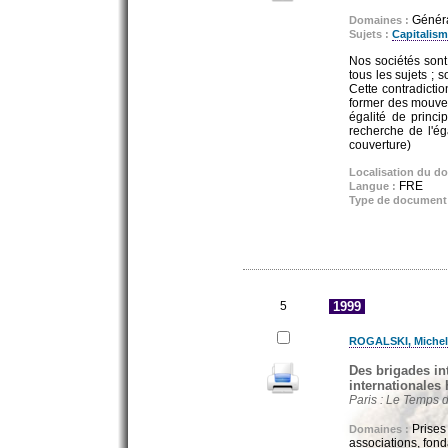
Général
Domaines :
Sujets :
Capitalis
Nos sociétés sont
tous les sujets ; 
Cette contradicti
former des mouvem
égalité de princi
recherche de l'ég
couverture)
Localisation du d
FRE
Langue :
Type de document
5
1999
ROGALSKI, Michel 
Des brigades int
internationales 
Paris : Le Temps d
Prises
Domaines :
associations, fond