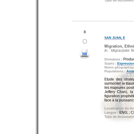
Type de document
8
SAN JUAN, E
Migration, Ethni
In. : Migracijske 
Produc
Domaines :
Sujets :
Expression
Noms géographiq
Populations :
Asia
Etude des straté
surmonter le traum
les majeures posit
Jeffery Chan), la
figuration prophé
face à la puissanc
Localisation du d
ENG; ; 
Langue :
Type de document