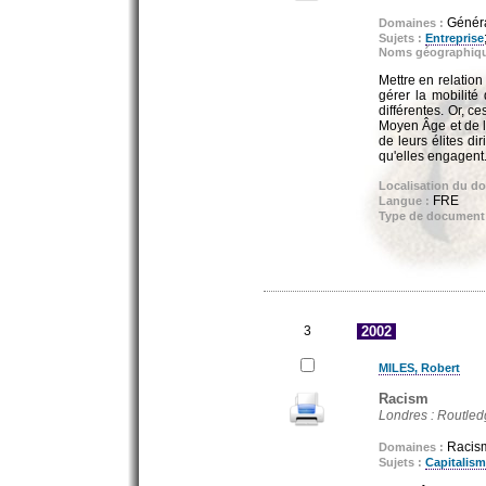
Généra
Domaines :
Sujets :
Entreprise
Noms géographiq
Mettre en relation
gérer la mobilité
différentes. Or, c
Moyen Âge et de l
de leurs élites di
qu'elles engagent
Localisation du d
FRE
Langue :
Type de document
3
2002
MILES, Robert
Racism
Londres : Routledg
Racism
Domaines :
Sujets :
Capitalis