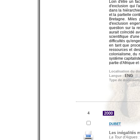
Loin d'être un fac
d'exclusion qui 
dans la hiérarchie
et la partielle co
Bretagne. Miles 
d'exclusion engen
question sur la r
aurait coïncidé av
scientifique d'une
difficultés qu'eng
en tant que proce
ressources et des
colonialisme, du 
système capitalist
partie d'Afrique e
Localisation du d
ENG
Langue :
Type de document
4
2000
DUBET
Les inégalités m
La Tour d'Aigues :