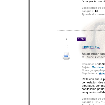
l'analyse économiq
Localisation du d
FRE
Langue :
Type de document
7
1997
LIBRETTI, Tim
Asian American 
In. : Race, Gender 
Aspect
Domaines :
;
Sujets :
Marxisme
Noms géographiq
Populations :
Asia
Réflexion sur la 
contestation des 
théorique, comme 
capitalisme patria
les questions d'ide
Localisation du d
ENG; ; 
Langue :