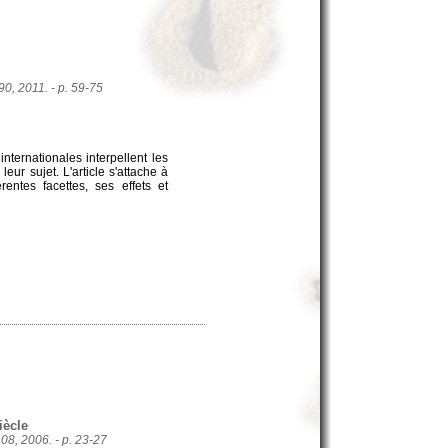
 90, 2011. - p. 59-75
ternationales interpellent les
eur sujet. L'article s'attache à
entes facettes, ses effets et
iècle
108, 2006. - p. 23-27