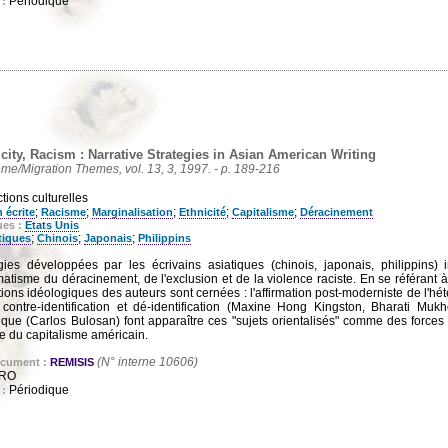
Périodique
 :
city, Racism : Narrative Strategies in Asian American Writing
Teme/Migration Themes, vol. 13, 3, 1997. - p. 189-216
tions culturelles
;
;
;
;
;
 écrite
Racisme
Marginalisation
Ethnicité
Capitalisme
Déracinement
ues :
Etats Unis
;
;
;
tiques
Chinois
Japonais
Philippins
gies développées par les écrivains asiatiques (chinois, japonais, philippins)
atisme du déracinement, de l'exclusion et de la violence raciste. En se référant à
ions idéologiques des auteurs sont cernées : l'affirmation post-moderniste de l'hé
 contre-identification et dé-identification (Maxine Hong Kingston, Bharati Mu
tique (Carlos Bulosan) font apparaître ces "sujets orientalisés" comme des forces
e du capitalisme américain.
(N° interne 10606)
ocument :
REMISIS
CRO
Périodique
 :