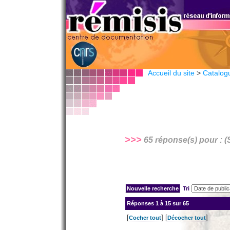
Accueil du site
>
Catalog
>>>
65 réponse(s) pour : (
Tri
Réponses
1 à 15 sur 65
[
] [
]
Cocher tout
Décocher tout