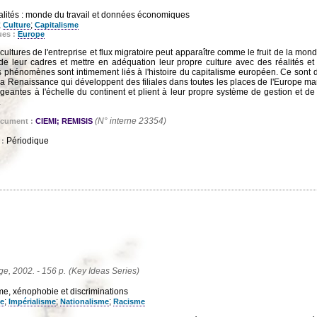
lités : monde du travail et données économiques
;
;
Culture
Capitalisme
ues :
Europe
 cultures de l'entreprise et flux migratoire peut apparaître comme le fruit de la mond
 de leur cadres et mettre en adéquation leur propre culture avec des réalités et
es phénomènes sont intimement liés à l'histoire du capitalisme européen. Ce sont 
a Renaissance qui développent des filiales dans toutes les places de l'Europe ma
rigeantes à l'échelle du continent et plient à leur propre système de gestion et de
.
(N° interne 23354)
ocument :
CIEMI; REMISIS
Périodique
 :
e, 2002. - 156 p.
(Key Ideas Series)
e, xénophobie et discriminations
;
;
;
me
Impérialisme
Nationalisme
Racisme