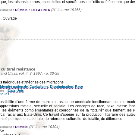
ue, les raisons internes, essentielles et spécifiques, de l'efficacité économique de
(N° interne 19356)
ocument :
RÉMISIS : DELA ENTR
Ouvrage
 :
cultural resistance
and Class, vol. 4, 3, 1997. - p. 20-39
s théoriques et théories des migrations
;
;
;
Identité nationale
Capitalisme
Discrimination
Race
ues :
Etats Unis
tiques
possibilité d'une forme de marxisme asiatique-américain fonctionnant comme mode 
oppressions raciale, sexuelle et sociale. Les concepts de race, sexe, classe fon
les éléments complémentaires et coordonnés de la "totalité" que forment les rel
rcal racial aux Etats-Unis. Ce travail s'appuie sur la production littéraire des aute
ntité politique et nationale, de référence culturelle, de totalité, de différence
(N° interne 10304)
ocument :
REMISIS
USA