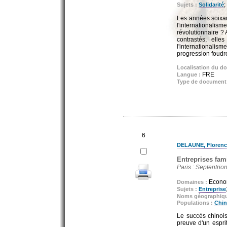
;
Sujets :
Solidarité
Les années soixant
l'internationalism
révolutionnaire ? 
contrastés, ell
l'internationalis
progression foudro
Localisation du d
FRE
Langue :
Type de document
6
DELAUNE, Florenc
Entreprises fam
Paris : Septentrio
Econom
Domaines :
Sujets :
Entreprise
Noms géographiq
Populations :
Chin
Le succès chinois 
preuve d'un espri