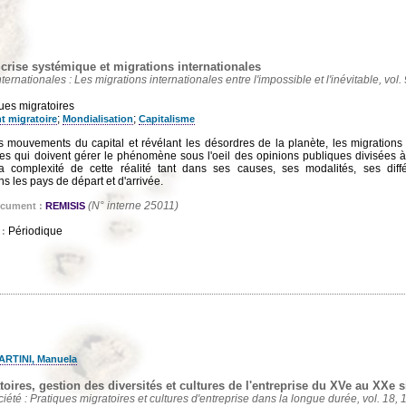
 crise systémique et migrations internationales
ternationales : Les migrations internationales entre l'impossible et l'inévitable, vol.
ques migratoires
;
;
 migratoire
Mondialisation
Capitalisme
mouvements du capital et révélant les désordres de la planète, les migrations in
ues qui doivent gérer le phénomène sous l'oeil des opinions publiques divisées à l
a complexité de cette réalité tant dans ses causes, ses modalités, ses différ
 les pays de départ et d'arrivée.
(N° interne 25011)
ocument :
REMISIS
Périodique
 :
ARTINI, Manuela
oires, gestion des diversités et cultures de l'entreprise du XVe au XXe s
ciété : Pratiques migratoires et cultures d'entreprise dans la longue durée, vol. 18, 