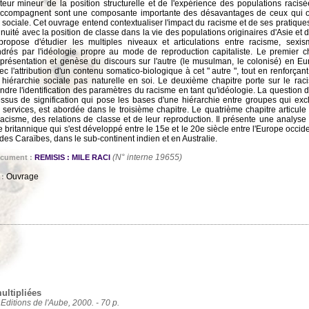
teur mineur de la position structurelle et de l'expérience des populations racisé
l'accompagnent sont une composante importante des désavantages de ceux qui 
 sociale. Cet ouvrage entend contextualiser l'impact du racisme et de ses pratiques 
ntinuité avec la position de classe dans la vie des populations originaires d'Asie e
propose d'étudier les multiples niveaux et articulations entre racisme, sexis
drés par l'idéologie propre au mode de reproduction capitaliste. Le premier c
eprésentation et genèse du discours sur l'autre (le musulman, le colonisé) en 
ec l'attribution d'un contenu somatico-biologique à cet " autre ", tout en renforçan
 hiérarchie sociale pas naturelle en soi. Le deuxième chapitre porte sur le racis
endre l'identification des paramètres du racisme en tant qu'idéologie. La question
ssus de signification qui pose les bases d'une hiérarchie entre groupes qui excl
 services, est abordée dans le troisième chapitre. Le quatrième chapitre articule
racisme, des relations de classe et de leur reproduction. Il présente une analys
e britannique qui s'est développé entre le 15e et le 20e siècle entre l'Europe occi
t des Caraïbes, dans le sub-continent indien et en Australie.
(N° interne 19655)
ocument :
REMISIS : MILE RACI
Ouvrage
 :
ultipliées
 Editions de l'Aube, 2000. - 70 p.