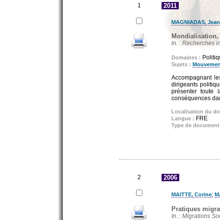
1
2011
MAGNIADAS, Jean
Mondialisation,
In. : Recherches in
Politi
Domaines :
Sujets :
Mouvement
Accompagnant les 
dirigeants politiq
présenter toute l
conséquences dans
Localisation du d
FRE
Langue :
Type de document
2
2006
;
MAITTE, Corine
M
Pratiques migrat
In. : Migrations So