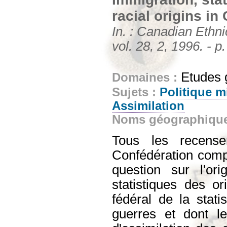
racial origins i
In. : Canadian Ethn
vol. 28, 2, 1996. - p
Etudes 
Domaines :
Sujets :
Politique m
Assimilation
Noms géographiqu
Tous les recens
Confédération compo
question sur l'or
statistiques des o
fédéral de la stati
guerres et dont l