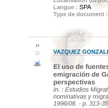
Localisation du do
SPA
Langue :
Type de document 
13
VAZQUEZ GONZALE
El uso de fuente
emigración de Ga
perspectivas
In. : Estudios Migr
nominativas y migrac
1996/08. - p. 313-3