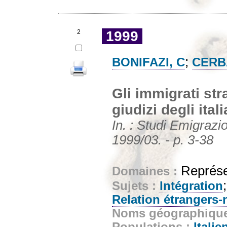
2
1999
;
BONIFAZI, C
CERB
Gli immigrati str
giudizi degli itali
In. : Studi Emigrazi
1999/03. - p. 3-38
Représe
Domaines :
Sujets :
Intégration
Relation étrangers-
Noms géographiqu
Populations :
Italie