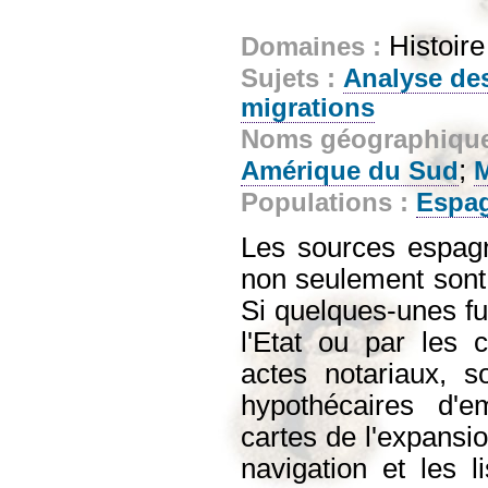
Histoir
Domaines :
Sujets :
Analyse de
migrations
Noms géographiqu
;
Amérique du Sud
M
Populations :
Espa
Les sources espagno
non seulement sont 
Si quelques-unes fu
l'Etat ou par les 
actes notariaux, so
hypothécaires d'
cartes de l'expansi
navigation et les l