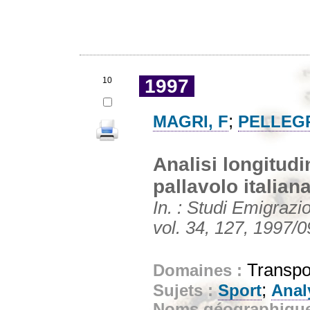
10
1997
;
MAGRI, F
PELLEGR
Analisi longitudin
pallavolo italian
In. : Studi Emigrazi
vol. 34, 127, 1997/0
Transpor
Domaines :
;
Sujets :
Sport
Anal
Noms géographiqu