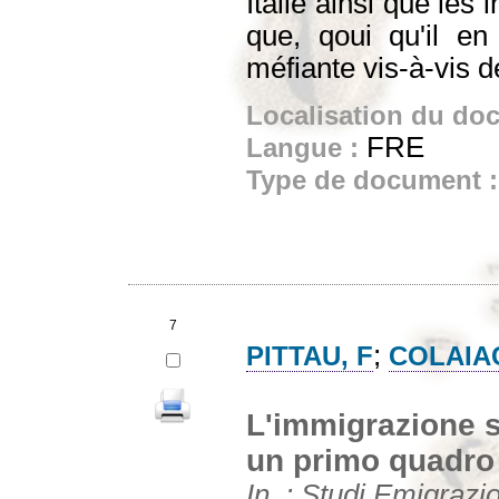
Italie ainsi que les 
que, qoui qu'il en 
méfiante vis-à-vis d
Localisation du do
FRE
Langue :
Type de document 
7
;
PITTAU, F
COLAIA
L'immigrazione str
un primo quadro 
In. : Studi Emigrazi