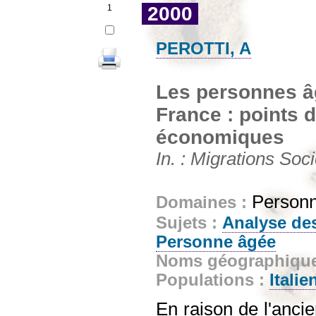
1
2000
PEROTTI, A
Les personnes âg
France : points d
économiques
In. : Migrations Soci
Person
Domaines :
Sujets :
Analyse de
Personne âgée
Noms géographiqu
Populations :
Italie
En raison de l'anci