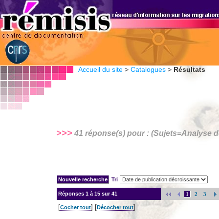
Accueil du site
>
Catalogues
>
Résultats
>>>
41 réponse(s) pour : (Sujets=
Analyse 
Tri
Réponses
1 à 15 sur 41
1
2
3
[
] [
]
Cocher tout
Décocher tout