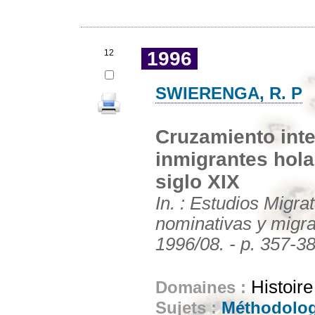
12
1996
SWIERENGA, R. P
Cruzamiento inte
inmigrantes hola
siglo XIX
In. : Estudios Migr
nominativas y migrac
1996/08. - p. 357-3
Histoir
Domaines :
Sujets :
Méthodolog