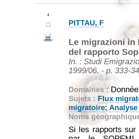
4
PITTAU, F
Le migrazioni in
del rapporto Sop
In. : Studi Emigrazi
1999/06. - p. 333-3
Données
Domaines :
Sujets :
Flux migrat
;
migratoire
Analyse 
Noms géographiqu
Si les rapports sur
par le SOPEMI c