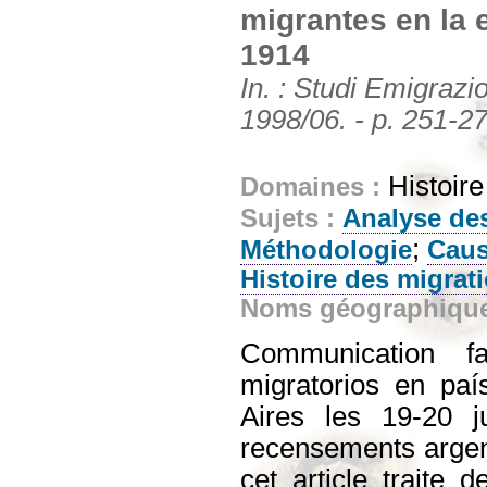
migrantes en la 
1914
In. : Studi Emigrazi
1998/06. - p. 251-2
Histoir
Domaines :
Sujets :
Analyse de
;
Méthodologie
Caus
Histoire des migrat
Noms géographiqu
Communication f
migratorios en pa
Aires les 19-20 j
recensements argent
cet article traite 