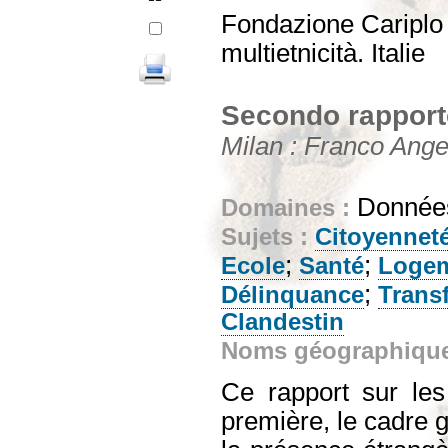
Fondazione Cariplo pe
multietnicità. Italie
Secondo rapporto
Milan : Franco Angel
Données
Domaines :
Sujets :
Citoyennet
;
;
Ecole
Santé
Loge
;
Délinquance
Transf
Clandestin
Noms géographiqu
Ce rapport sur les 
première, le cadre g