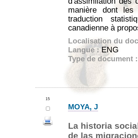
d'assimilation des d
manière dont les 
traduction statist
canadienne à propos
Localisation du do
ENG
Langue :
Type de document 
15
MOYA, J
La historia socia
de las migracio