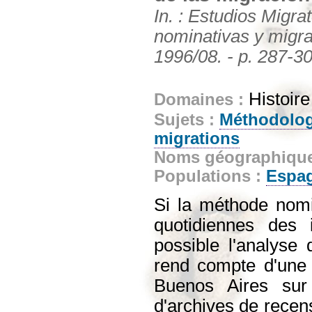
In. : Estudios Migr
nominativas y migrac
1996/08. - p. 287-3
Histoir
Domaines :
Sujets :
Méthodolog
migrations
Noms géographiqu
Populations :
Espa
Si la méthode nomi
quotidiennes des i
possible l'analyse 
rend compte d'une 
Buenos Aires sur
d'archives de recen