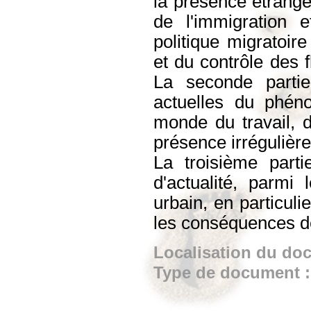
la présence étrangèr
de l'immigration 
politique migratoire
et du contrôle des f
La seconde parti
actuelles du phén
monde du travail, d
présence irrégulière
La troisième part
d'actualité, parmi
urbain, en particuli
les conséquences de
Localisation du do
Type de document 