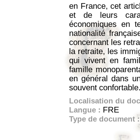
en France, cet artic
et de leurs cara
économiques en te
nationalité françai
concernant les retra
la retraite, les imm
qui vivent en fami
famille monoparenta
en général dans un
souvent confortable
Localisation du do
FRE
Langue :
Type de document 