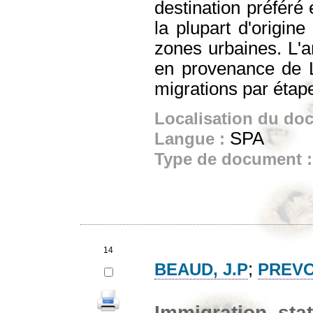
destination préféré 
la plupart d'origin
zones urbaines. L'a
en provenance de 
migrations par étap
Localisation du do
SPA
Langue :
Type de document 
14
;
BEAUD, J.P
PREVO
Immigration, sta