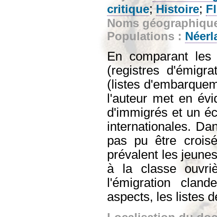
;
;
critique
Histoire
F
Noms géographiqu
Populations :
Néerl
En comparant les 
(registres d'émigr
(listes d'embarquem
l'auteur met en év
d'immigrés et un éca
internationales. Dan
pas pu être crois
prévalent les jeune
à la classe ouvri
l'émigration cland
aspects, les listes