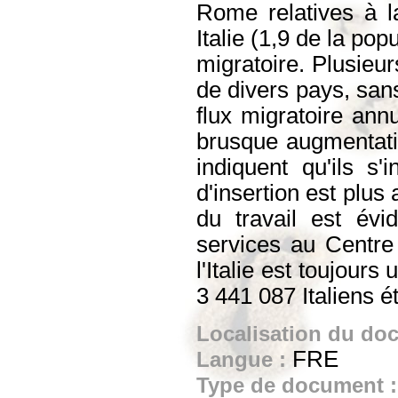
Rome relatives à l
Italie (1,9 de la po
migratoire. Plusieur
de divers pays, sans
flux migratoire an
brusque augmentatio
indiquent qu'ils s'
d'insertion est plus
du travail est évi
services au Centre 
l'Italie est toujour
3 441 087 Italiens ét
Localisation du do
FRE
Langue :
Type de document 