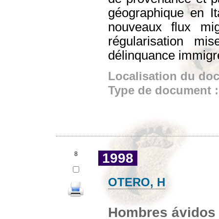
géographique en Ita
nouveaux flux mig
régularisation m
délinquance immigr
Localisation du do
Type de document 
8
1998
OTERO, H
Hombres ávidos d