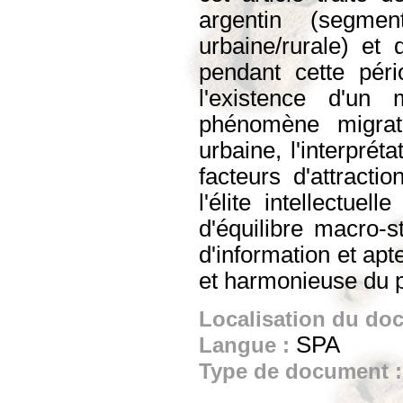
argentin (segmen
urbaine/rurale) et 
pendant cette péri
l'existence d'u
phénomène migrato
urbaine, l'interpré
facteurs d'attractio
l'élite intellectuel
d'équilibre macro-s
d'information et apt
et harmonieuse du p
Localisation du do
SPA
Langue :
Type de document 