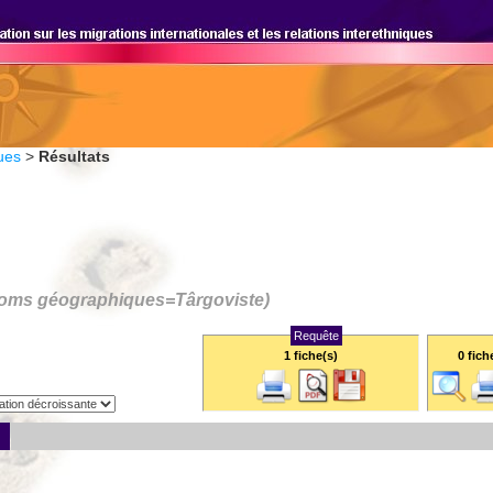
ues
>
Résultats
(Noms géographiques=
Târgoviste
)
Requête
1 fiche(s)
0
fich