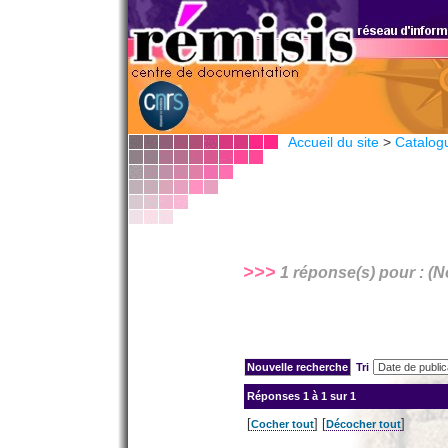
Accueil du site
>
Catalog
>>>
1 réponse(s) pour : 
Tri
Réponses
1 à 1 sur 1
[
] [
]
Cocher tout
Décocher tout