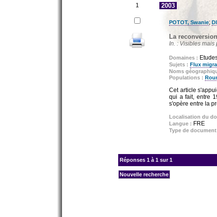
1
2003
;
POTOT, Swanie
D
La reconversion
In. : Visibles mai
Etude
Domaines :
Sujets :
Flux migra
Noms géographiq
Populations :
Rou
Cet article s'app
qui a fait, entre
s'opère entre la p
Localisation du d
FRE
Langue :
Type de document
Réponses
1 à 1 sur 1