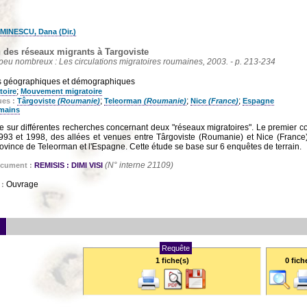
IMINESCU, Dana (Dir.)
 des réseaux migrants à Targoviste
s peu nombreux : Les circulations migratoires roumaines, 2003. - p. 213-234
s géographiques et démographiques
;
toire
Mouvement migratoire
;
;
;
ues :
Târgoviste
(Roumanie)
Teleorman
(Roumanie)
Nice
(France)
Espagne
mains
uie sur différentes recherches concernant deux "réseaux migratoires". Le premier
 1993 et 1998, des allées et venues entre Târgoviste (Roumanie) et Nice (France)
rovince de Teleorman et l'Espagne. Cette étude se base sur 6 enquêtes de terrain.
(N° interne 21109)
ocument :
REMISIS : DIMI VISI
Ouvrage
 :
Requête
1 fiche(s)
0
fich