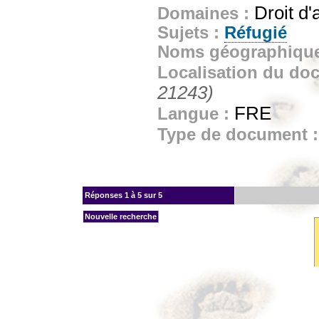
Droit d'
Domaines :
Sujets :
Réfugié
Noms géographiqu
Localisation du do
21243)
FRE
Langue :
Type de document 
Réponses
1 à 5 sur 5