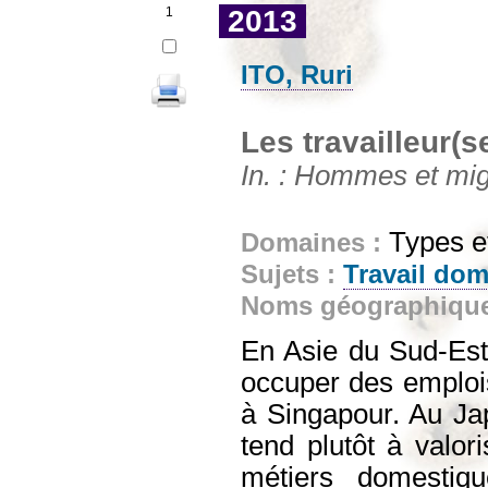
1
2013
ITO, Ruri
Les travailleur(
In. : Hommes et migr
Types e
Domaines :
Sujets :
Travail do
Noms géographiqu
En Asie du Sud-Est
occuper des emplo
à Singapour. Au Jap
tend plutôt à valo
métiers domestiq