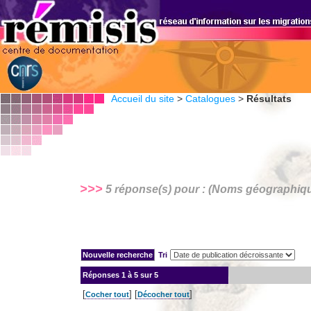
Accueil du site
>
Catalogues
>
Résultats
>>>
5 réponse(s) pour : (Noms géographiq
Tri
Réponses
1 à 5 sur 5
[
] [
]
Cocher tout
Décocher tout