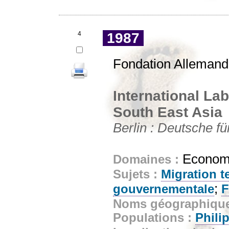
4
1987
Fondation Allemande
International Lab
South East Asia
Berlin : Deutsche fü
Economi
Domaines :
Sujets :
Migration t
;
gouvernementale
Noms géographiqu
Populations :
Phili