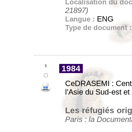
Localisation du do
21897)
ENG
Langue :
Type de document 
5
1984
CeDRASEMI : Centre
l'Asie du Sud-est et
Les réfugiés orig
Paris : la Documenta