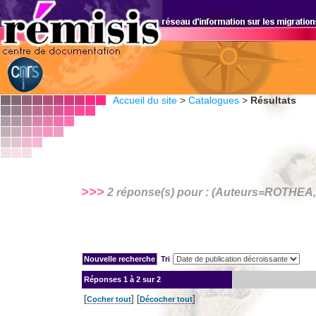
Accueil du site
>
Catalogues
>
Résultats
>>>
2 réponse(s) pour : (Auteurs=
ROTHEA, 
Tri
Réponses
1 à 2 sur 2
[
] [
]
Cocher tout
Décocher tout