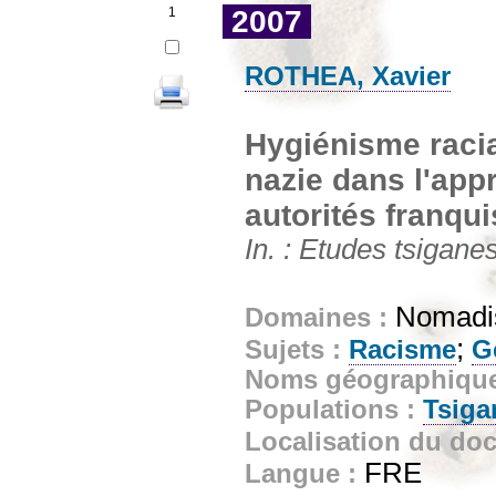
1
2007
ROTHEA, Xavier
Hygiénisme racial
nazie dans l'app
autorités franqui
In. : Etudes tsiganes
Nomadis
Domaines :
;
Sujets :
Racisme
G
Noms géographiqu
Populations :
Tsiga
Localisation du do
FRE
Langue :