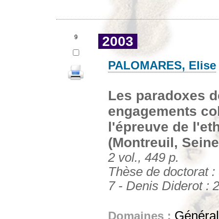
9
2003
PALOMARES, Elise
Les paradoxes de
engagements coll
l'épreuve de l'e
(Montreuil, Seine
2 vol., 449 p.
Thèse de doctorat : 
7 - Denis Diderot : 
Générali
Domaines :