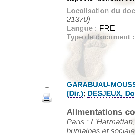
Localisation du do
21370)
FRE
Langue :
Type de document 
11
GARABUAU-MOUSSAOU
;
(Dir.)
DESJEUX, Dom
Alimentations c
Paris : L'Harmattan,
humaines et sociale