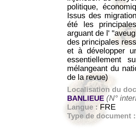
politique, économi
Issus des migration
été les principale
arguant de l' "aveug
des principales res
et à développer un
essentiellement su
mélangeant du natio
de la revue)
Localisation du do
(N° inte
BANLIEUE
FRE
Langue :
Type de document 