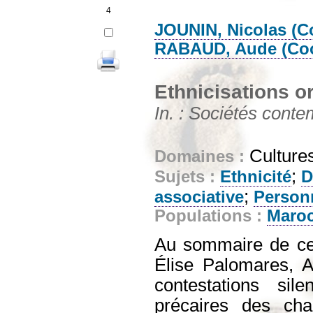
4
JOUNIN, Nicolas (C
RABAUD, Aude (Coo
Ethnicisations or
In. : Sociétés conte
Cultures
Domaines :
;
Sujets :
Ethnicité
D
;
associative
Person
Populations :
Maroc
Au sommaire de ce d
Élise Palomares, A
contestations sile
précaires des cha