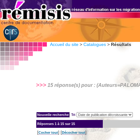
Accueil du site
>
Catalogues
>
Résultats
>>>
15 réponse(s) pour : (Auteurs=
PALOMA
Tri
Réponses
1 à 15 sur 15
[
] [
]
Cocher tout
Décocher tout