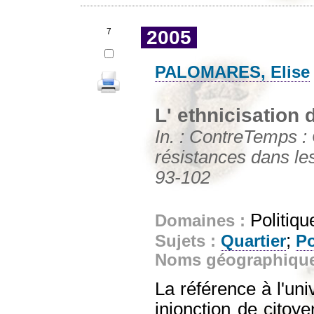
7
2005
PALOMARES, Elise
L' ethnicisation 
In. : ContreTemps : 
résistances dans les
93-102
Politiqu
Domaines :
;
Sujets :
Quartier
Po
Noms géographiqu
La référence à l'uni
injonction de citoye