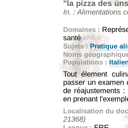
"la pizza des un
In. : Alimentations
Représen
Domaines :
santé
Sujets :
Pratique al
Noms géographiqu
Populations :
Italie
Tout élement culin
passer un examen d
de réajustements : 
en prenant l'exempl
Localisation du do
21368)
FRE
Langue :