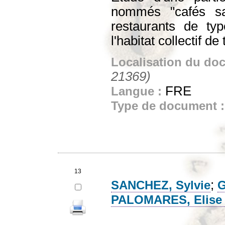
nommés "cafés sah
restaurants de ty
l'habitat collectif d
Localisation du do
21369)
FRE
Langue :
Type de document 
13
;
SANCHEZ, Sylvie
G
PALOMARES, Elise (