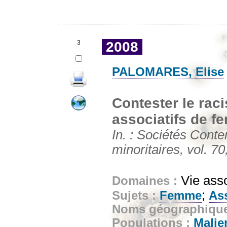
3
2008
PALOMARES, Elise
Contester le ra
associatifs de f
In. : Sociétés Conte
minoritaires, vol. 70
Vie ass
Domaines :
;
Sujets :
Femme
As
Noms géographiqu
Populations :
Malie