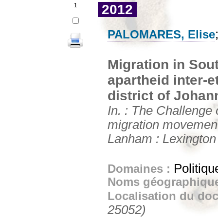
1
2012
PALOMARES, Elise
Migration in Sout
apartheid inter-
district of Joha
In. : The Challenge 
migration movements
Lanham : Lexington
Politiqu
Domaines :
Noms géographiqu
Localisation du do
25052)