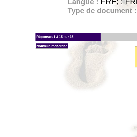
FRE; ; FR
Langue :
Type de document 
Réponses
1 à 15 sur 15