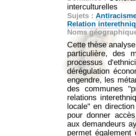
interculturelles
Sujets :
Antiracism
Relation interethni
Noms géographiqu
Cette thèse analyse
particulière, des 
processus d'ethnic
dérégulation économ
engendre, les méta
des communes "pro
relations intereth
locale" en directi
pour donner accès 
aux demandeurs ayan
permet également d