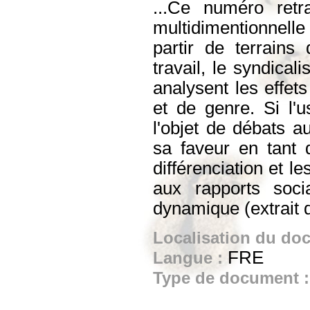
...Ce numéro retr
multidimentionnelle 
partir de terrains 
travail, le syndical
analysent les effet
et de genre. Si l'
l'objet de débats a
sa faveur en tant 
différenciation et le
aux rapports soc
dynamique (extrait 
Localisation du do
FRE
Langue :
Type de document 