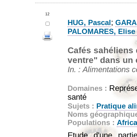
12
;
HUG, Pascal
GARAB
PALOMARES, Elise (
Cafés sahéliens 
ventre" dans un
In. : Alimentations
Représen
Domaines :
santé
Sujets :
Pratique al
Noms géographiqu
Populations :
Afric
Etude d'une partie