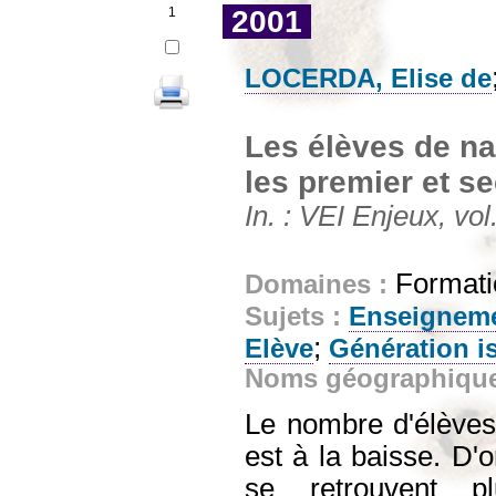
1
2001
LOCERDA, Elise de
Les élèves de na
les premier et s
In. : VEI Enjeux, vo
Formatio
Domaines :
Sujets :
Enseigneme
;
Elève
Génération i
Noms géographiqu
Le nombre d'élèves
est à la baisse. D'o
se retrouvent p