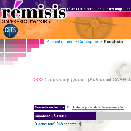
Accueil du site
>
Catalogues
>
Résultats
>>>
1 réponse(s) pour : (Auteurs=
LOCERDA,
Tri
Réponses
1 à 1 sur 1
[
] [
]
Cocher tout
Décocher tout