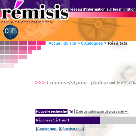
Accueil du site
>
Catalogues
>
Résultats
>>>
1 réponse(s) pour : (Auteurs=
LEVY, Cl
Tri
Réponses
1 à 1 sur 1
[
] [
]
Cocher tout
Décocher tout