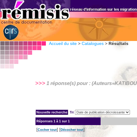
Accueil du site
>
Catalogues
>
Résultats
>>>
1 réponse(s) pour : (Auteurs=
KATIBOU
Tri
Réponses
1 à 1 sur 1
[
] [
]
Cocher tout
Décocher tout