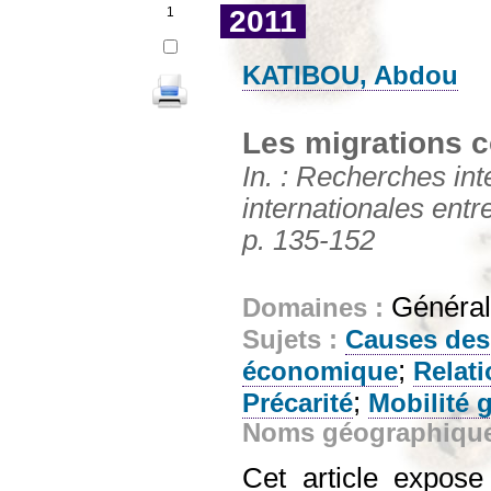
1
2011
KATIBOU, Abdou
Les migrations 
In. : Recherches int
internationales entre
p. 135-152
Général
Domaines :
Sujets :
Causes des
;
économique
Relati
;
Précarité
Mobilité 
Noms géographiqu
Cet article expose 