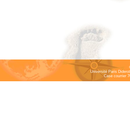
Université Paris Dider
Case courrier 7