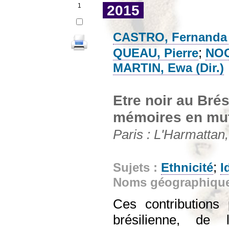
1
2015
CASTRO, Fernanda 
;
QUEAU, Pierre
NOG
MARTIN, Ewa (Dir.)
Etre noir au Brési
mémoires en mut
Paris : L'Harmattan,
;
Sujets :
Ethnicité
I
Noms géographiqu
Ces contributions 
brésilienne, de