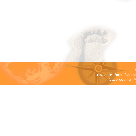
Université Paris Dider
Case courrier 7