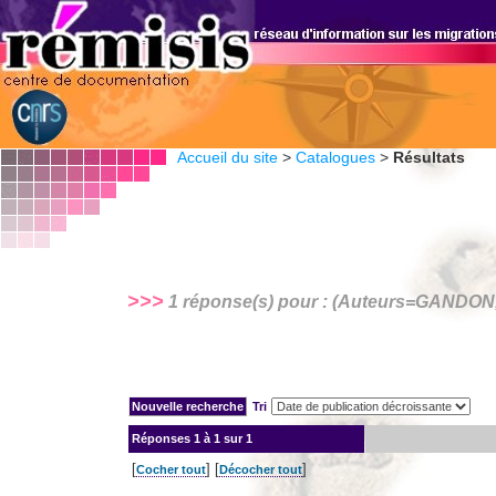
Accueil du site
>
Catalogues
>
Résultats
>>>
1 réponse(s) pour : (Auteurs=
GANDON,
Tri
Réponses
1 à 1 sur 1
[
] [
]
Cocher tout
Décocher tout