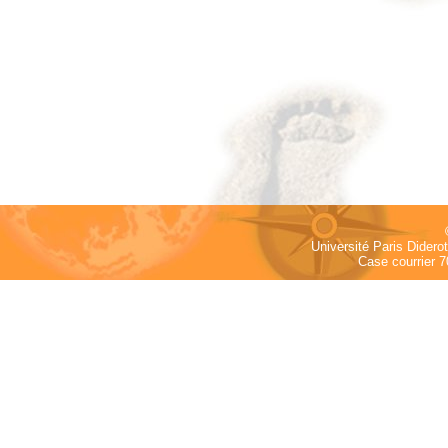
Université Paris Dider
Case courrier 7