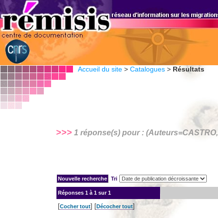
Accueil du site
>
Catalogues
>
Résultats
>>>
1 réponse(s) pour : (Auteurs=
CASTRO, 
Tri
Réponses
1 à 1 sur 1
[
] [
]
Cocher tout
Décocher tout