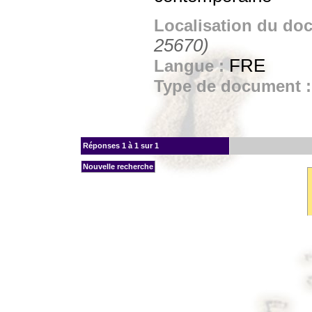
Localisation du do
25670)
FRE
Langue :
Type de document 
Réponses
1 à 1 sur 1