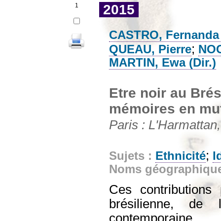
1
2015
CASTRO, Fernanda 
;
QUEAU, Pierre
NOG
MARTIN, Ewa (Dir.)
Etre noir au Brési
mémoires en mut
Paris : L'Harmattan,
;
Sujets :
Ethnicité
I
Noms géographiqu
Ces contributions 
brésilienne, de
contemporaine