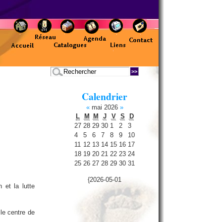
Calendrier
«
mai 2026
»
L
M
M
J
V
S
D
27
28
29
30
1
2
3
4
5
6
7
8
9
10
11
12
13
14
15
16
17
18
19
20
21
22
23
24
25
26
27
28
29
30
31
{2026-05-01
 et la lutte
le centre de